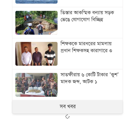
তিস্তার আকস্মিক বন্যায় সড়ক
ভেঙে যোগাযোগ বিচ্ছিন্ন
শিক্ষককে মারধরের মামলায়
প্রধান শিক্ষকসহ কারাগারে ৩
সাতক্ষীরায় ৬ কোটি টাকার ‘কুশ’
মাদক জব্দ, আটক ১
সব খবর