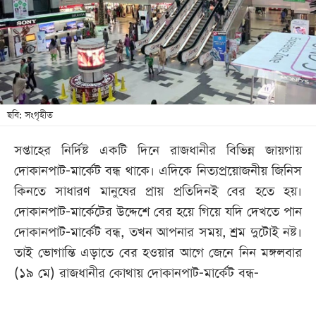
খেলা
বিনোদন
লাইফ
স্টাইল
শিক্ষা
ছবি: সংগৃহীত
তথ্যপ্রযুক্তি
সপ্তাহের নির্দিষ্ট একটি দিনে রাজধানীর বিভিন্ন জায়গায়
সব
দোকানপাট-মার্কেট বন্ধ থাকে। এদিকে নিত্যপ্রয়োজনীয় জিনিস
বিভাগ
কিনতে সাধারণ মানুষের প্রায় প্রতিদিনই বের হতে হয়।
দোকানপাট-মার্কেটের উদ্দেশে বের হয়ে গিয়ে যদি দেখতে পান
ছবি
দোকানপাট-মার্কেট বন্ধ, তখন আপনার সময়, শ্রম দুটোই নষ্ট।
তাই ভোগান্তি এড়াতে বের হওয়ার আগে জেনে নিন মঙ্গলবার
ভিডিও
(১৯ মে) রাজধানীর কোথায় দোকানপাট-মার্কেট বন্ধ-
আর্কাইভ