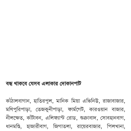
আজকের
পত্রিকা
ই-
পেপার
বন্ধ থাকবে যেসব এলাকার দোকানপাট
কাঁঠালবাগান, হাতিরপুল, মানিক মিয়া এভিনিউ, রাজাবাজার,
মণিপুরিপাড়া, তেজকুনীপাড়া, ফার্মগেট, কারওয়ান বাজার,
নীলক্ষেত, কাঁটাবন, এলিফ্যান্ট রোড, শুক্রাবাদ, সোবহানবাগ,
ধানমণ্ডি, হাজারীবাগ, জিগাতলা, রায়েরবাজার, পিলখানা,