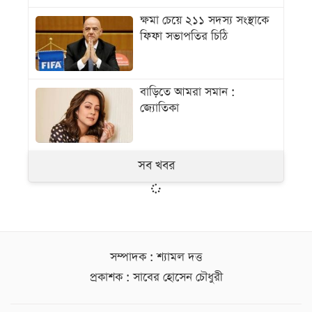
ক্ষমা চেয়ে ২১১ সদস্য সংস্থাকে
ফিফা সভাপতির চিঠি
বাড়িতে আমরা সমান :
জ্যোতিকা
সব খবর
সম্পাদক : শ্যামল দত্ত
প্রকাশক : সাবের হোসেন চৌধুরী