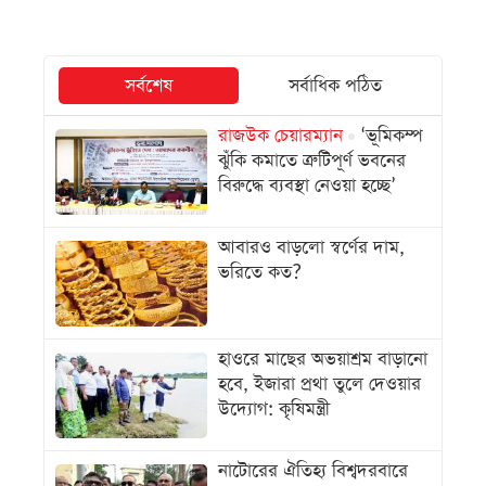
সর্বশেষ
সর্বাধিক পঠিত
রাজউক চেয়ারম্যান
‘ভূমিকম্প
ঝুঁকি কমাতে ত্রুটিপূর্ণ ভবনের
বিরুদ্ধে ব্যবস্থা নেওয়া হচ্ছে’
আবারও বাড়লো স্বর্ণের দাম,
ভরিতে কত?
হাওরে মাছের অভয়াশ্রম বাড়ানো
হবে, ইজারা প্রথা তুলে দেওয়ার
উদ্যোগ: কৃষিমন্ত্রী
নাটোরের ঐতিহ্য বিশ্বদরবারে