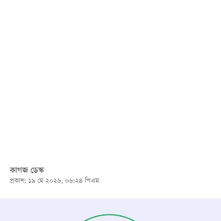
খেলা
বিনোদন
লাইফ
স্টাইল
শিক্ষা
তথ্যপ্রযুক্তি
সব
বিভাগ
ছবি
কাগজ ডেস্ক
প্রকাশ: ১৯ মে ২০২৬, ০৬:২৪ পিএম
ভিডিও
আর্কাইভ