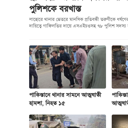
পুলিশকে বরখাস্ত
লাহোরে থানার ভেতরে মানসিক প্রতিবন্ধী তরুণীকে ধর্ষণ
দায়িত্বে গাফিলতির দায়ে এসএইচওসহ ৭৮ পুলিশ সদস্য বর
পাকিস্তানে থানার সামনে আত্মঘাতী
পাকিস্ত
হামলা, নিহত ১৫
আত্মঘা