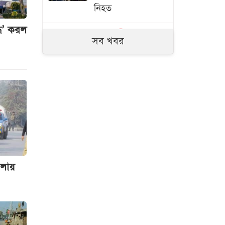
নিহত
্ধ’ করল
স্বরাষ্ট্রমন্ত্রী
মাদক
সব খবর
ব্যবসায়ীদের তালিকা
করা হচ্ছে
ট্রাম্প
ইরানের সঙ্গে
যুদ্ধটা খুব শিগগিরই
শেষ হবে
সাতসকালেই সড়কে
প্রাণ গেল ৬ জনের
মলায়
মেটাকে সাড়ে ১১
হাজার কোটি টাকার
বেশি জরিমানা