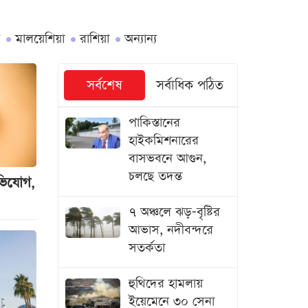
মালয়েশিয়া
রাশিয়া
অন্যান্য
সর্বশেষ
সর্বাধিক পঠিত
পাকিস্তানের
হাইকমিশনারের
বাসভবনে আগুন,
চলছে তদন্ত
অভিযোগ,
৭ অঞ্চলে ঝড়-বৃষ্টির
আভাস, নদীবন্দরে
সতর্কতা
হুথিদের হামলায়
ইয়েমেনে ৩০ সেনা