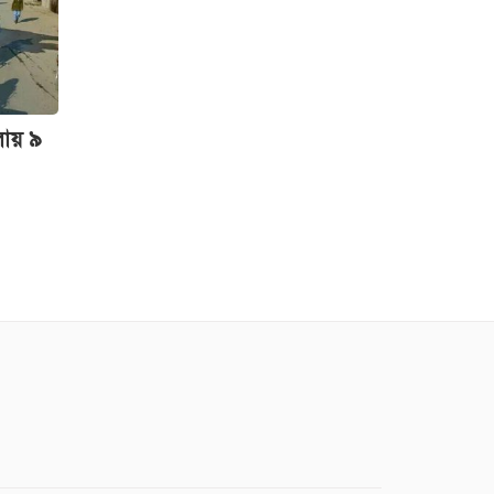
ইতিহাসের পাতায়
আজকের দিন
শুক্রবার রাজধানীর
যেসব মার্কেট ও
লায় ৯
দর্শনীয় স্থান বন্ধ
জ্বালানি চাহিদা মেটাতে
কেনা হচ্ছে ৮ কার্গো
এলএনজি, ৫ হাজার
টন এলপিজি