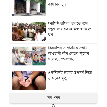
বস্তা চাল চুরি
ফ্যাসিস্ট হাসিনা ভারতে বসে
নতুন করে ষড়যন্ত্র শুরু করেছে:
দুলু
বিএনপির সাংগঠনিক সভায়
আওয়ামী লীগ নেতার ফুলেল
শুভেচ্ছা, তোলপাড়
একদিনেই হামের উপসর্গ নিয়ে
৬ জনের মৃত্যু
সব খবর