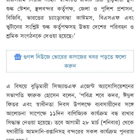
শুল্ক স্টেশন, স্থলবন্দর কর্তৃপক্ষ, জেলা ও পুলিশ প্রশাসন,
বিজিবি, ভারতের চ্যাংড়াবান্ধা কাস্টমস, বিএসএফ এবং
ভুটানের সংশ্লিষ্ট শুল্ক কর্তৃপক্ষসহ উভয় দেশের পরিবহন ও
শ্রমিক সংগঠনকে দেওয়া হয়েছে।’
গুগল নিউজে ভোরের কাগজের খবর পড়তে ফলো
করুন
এ বিষয়ে বুড়িমারী সিঅ্যান্ডএফ এজেন্ট অ্যাসোসিয়েশনের
সভাপতি ফারুক হোসেন বলেন, ‘পবিত্র শবে কদর, ঈদুল
ফিতর এবং স্বাধীনতা দিবস উপলক্ষে ব্যবসায়ীদের সঙ্গে
আলোচনা সাপেক্ষে ১১দিন বাণিজ্যিক কার্যক্রম বন্ধ রাখার
সিদ্ধান্ত নেওয়া হয়েছে। তবে আগামী ২৮ মার্চ (শনিবার) থেকে
যথারীতি আমদানি-রপ্তানিসহ বন্দরের সকল কার্যক্রম পুনরায়