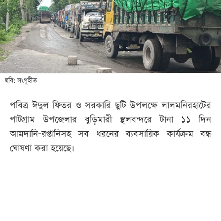
খেলা
বিনোদন
লাইফ
স্টাইল
শিক্ষা
ছবি: সংগৃহীত
তথ্যপ্রযুক্তি
পবিত্র ঈদুল ফিতর ও সরকারি ছুটি উপলক্ষে লালমনিরহাটের
সব
পাটগ্রাম উপজেলার বুড়িমারী স্থলবন্দরে টানা ১১ দিন
বিভাগ
আমদানি-রপ্তানিসহ সব ধরনের ব্যবসায়িক কার্যক্রম বন্ধ
ঘোষণা করা হয়েছে।
ছবি
ভিডিও
আর্কাইভ