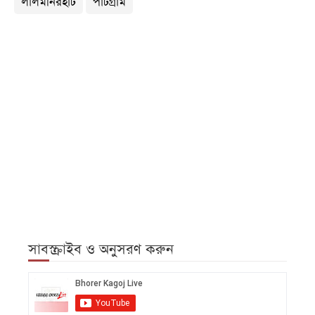
লালমনিরহাট
পাটগ্রাম
সাবস্ক্রাইব ও অনুসরণ করুন