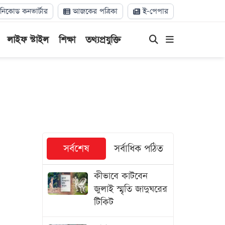
িকোড কনভার্টার
আজকের পত্রিকা
ই-পেপার
লাইফ স্টাইল
শিক্ষা
তথ্যপ্রযুক্তি
সর্বশেষ
সর্বাধিক পঠিত
কীভাবে কাটবেন
জুলাই স্মৃতি জাদুঘরের
টিকিট