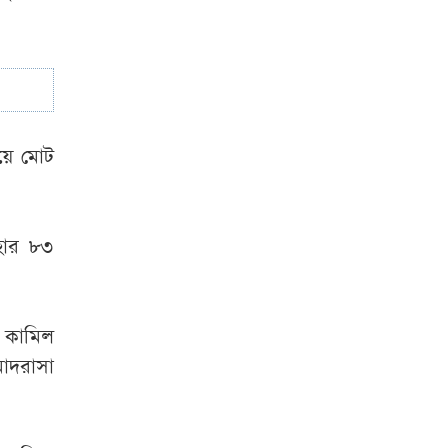
িয়ে মোট
 হার ৮৩
া কামিল
াদরাসা