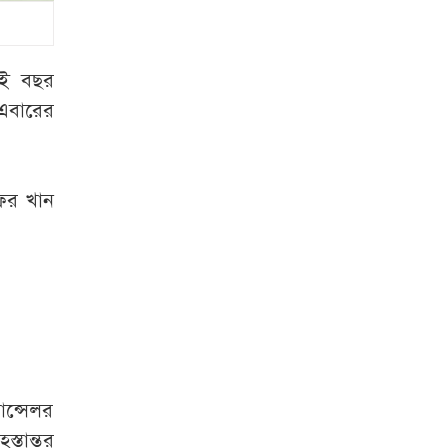
জামাই খুন, আহত ৫
তিন বিভাগে বন্যার
ুই বছর
শঙ্কা
 এবারের
ভারী বৃষ্টি থামতে আর
কত দিন
াফর খান
রাজধানীতে বজ্রসহ
বৃষ্টির পূর্বাভাস
মানুষ কতটা নির্লজ্জ,
হাসিনাকে ইঙ্গিত করে
সোহেল তাজ
ান্সেলর
্তান্তর