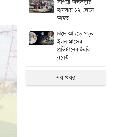
সাগরে জলদস্যুর
হামলায় ১২ জেলে
আহত
চাঁদে আছড়ে পড়ল
ইলন মাস্কের
প্রতিষ্ঠানের তৈরি
রকেট
রাজধানীতে সাবেক
সব খবর
এমপি
আখতারুজ্জামান
গ্রেপ্তার
কমলো তেলের দাম
দুই শ্বশুরের দ্বন্দ্বে