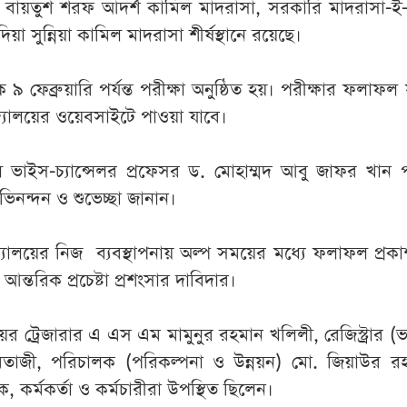
ষে বায়তুশ শরফ আদর্শ কামিল মাদরাসা, সরকারি মাদরাসা-
া সুন্নিয়া কামিল মাদরাসা শীর্ষস্থানে রয়েছে।
৯ ফেব্রুয়ারি পর্যন্ত পরীক্ষা অনুষ্ঠিত হয়। পরীক্ষার ফলাফল সং
িদ্যালয়ের ওয়েবসাইটে পাওয়া যাবে।
ভাইস-চ্যান্সেলর প্রফেসর ড. মোহাম্মদ আবু জাফর খান প
র অভিনন্দন ও শুভেচ্ছা জানান।
দ্যালয়ের নিজ ব্যবস্থাপনায় অল্প সময়ের মধ্যে ফলাফল প্রকা
 আন্তরিক প্রচেষ্টা প্রশংসার দাবিদার।
ের ট্রেজারার এ এস এম মামুনুর রহমান খলিলী, রেজিস্ট্রার (ভারপ
াজী, পরিচালক (পরিকল্পনা ও উন্নয়ন) মো. জিয়াউর র
ষক, কর্মকর্তা ও কর্মচারীরা উপস্থিত ছিলেন।