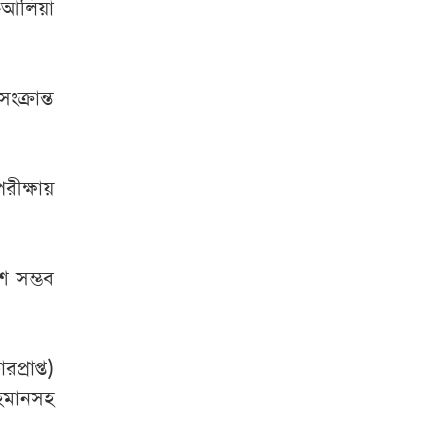
ই-আলিয়া
ক্রান্ত
রীক্ষায়
শ সম্ভব
্রাপ্ত)
হমানসহ