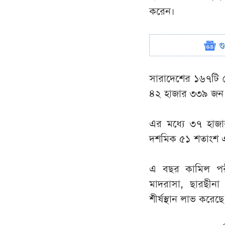
করেন।
গ
সারাদেশের ১৬৭টি কেন
৪২ হাজার ৩৩৯ জন পর
এর মধ্যে ৩৭ হাজার
দশমিক ৫১ শতাংশ এব
এ বছর কামিল পরীক্
মাদরাসা, ছারছীনা
শীর্ষস্থান লাভ করেছে