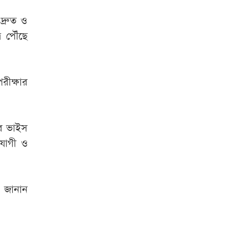
দ্রুত ও
র পৌঁছে
রীক্ষার
করে ভাইস
পযোগী ও
 জানান