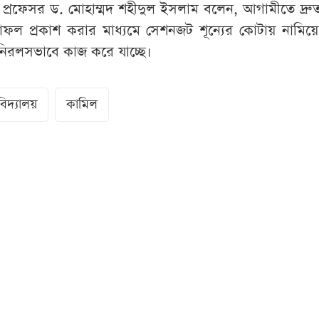
লর প্রফেসর ড. মোহাম্মদ শহীদুল ইসলাম বলেন, আগামীতে দ্র
লাফল প্রকাশ করার মাধ্যমে সেশনজট শূন্যের কোটায় নামি
তর নিরলসভাবে কাজ করে যাচ্ছে।
িদ্যালয়
কামিল