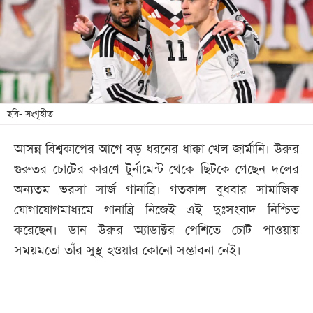
খেলা
বিনোদন
লাইফ
স্টাইল
শিক্ষা
ছবি- সংগৃহীত
তথ্যপ্রযুক্তি
আসন্ন বিশ্বকাপের আগে বড় ধরনের ধাক্কা খেল জার্মানি। উরুর
সব
গুরুতর চোটের কারণে টুর্নামেন্ট থেকে ছিটকে গেছেন দলের
বিভাগ
অন্যতম ভরসা সার্জ গানাব্রি। গতকাল বুধবার সামাজিক
যোগাযোগমাধ্যমে গানাব্রি নিজেই এই দুঃসংবাদ নিশ্চিত
ছবি
করেছেন। ডান উরুর অ্যাডাক্টর পেশিতে চোট পাওয়ায়
সময়মতো তাঁর সুস্থ হওয়ার কোনো সম্ভাবনা নেই।
ভিডিও
আর্কাইভ