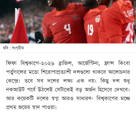
খেলা
বিনোদন
লাইফ
স্টাইল
শিক্ষা
ছবি : সংগৃহীত
তথ্যপ্রযুক্তি
ফিফা বিশ্বকাপে-২০২৬ ব্রাজিল, আর্জেন্টিনা, ফ্রান্স কিংবা
সব
পর্তুগালের মতো শিরোপাপ্রত্যাশী দলগুলো থাকবে আলোচনার
বিভাগ
কেন্দ্রে। তবে সব দলের লক্ষ্য এক নয়। কিছু দল শুধু
নকআউট পর্বে উঠলেই সেটাকেই বড় অর্জন হিসেবে দেখবে।
ছবি
আর কয়েকটি দলের স্বপ্ন আরও সাধারণ- বিশ্বকাপের মঞ্চে
প্রথম জয়ের স্বাদ পাওয়া।
ভিডিও
আর্কাইভ