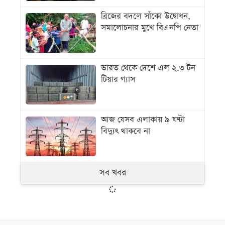
ব্রিজের বদলে সাঁকো উদ্বোধন,
সমালোচনার মুখে বিএনপি নেতা
ভারত থেকে দেশে এল ২.৩ টন
টিয়ার গ্যাস
আজ যেসব এলাকায় ৯ ঘণ্টা
বিদ্যুৎ থাকবে না
সব খবর