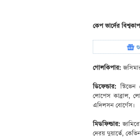
কেপ ভার্দের বিশ্বকা
গ
গোলকিপার:
জসিমার 
ডিফেন্ডার:
স্টিভে
লোপেস কাব্রাল, লো
এদিলসন বোর্গেস।
মিডফিল্ডার:
জামিরো
দেরয় দুয়ার্তে, কেভি