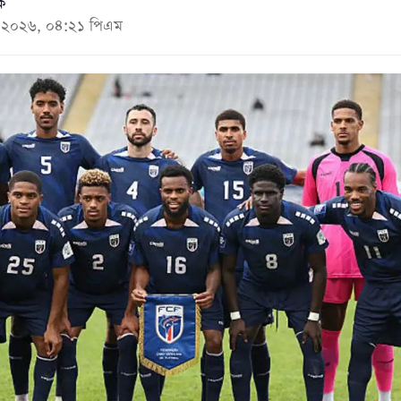
ক
মে ২০২৬, ০৪:২১ পিএম