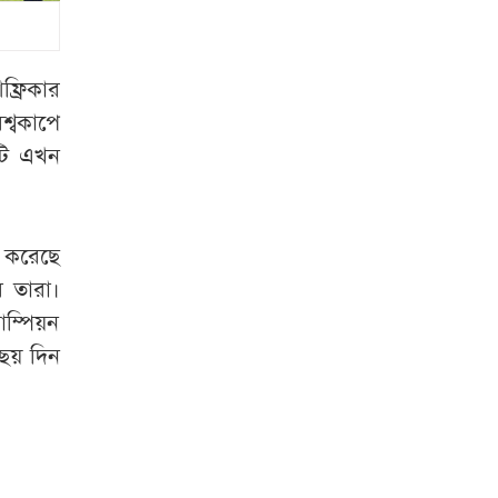
জুলাই শহীদের স্ত্রী
মনোহরদীতে পানিতে
ডুবে দুই ভাইয়ের মৃত্যু
্রিকার
শ্বকাপে
সৌদি আরব,
টি এখন
পাকিস্তান ও তুরস্কের
যৌথ প্রতিরক্ষা চুক্তি
স্বাক্ষর
 করেছে
ে তারা।
লিবিয়া থেকে দেশে
ফিরলেন আরও ৩৪০
াম্পিয়ন
বাংলাদেশি
 ছয় দিন
‘মিষ্টি ভাবমূর্তি
নায়িকার, কিন্তু অর্থের
বিনিময়ে ঘনিষ্ঠ হন’