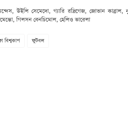
ন্দেস, উইলি সেমেদো, গ্যারি রদ্রিগেজ, জোভান কাব্রাল, 
রামেন্তো, গিলসন বেনচিমোল, হেলিও ভারেলা
া বিশ্বকাপ
ফুটবল