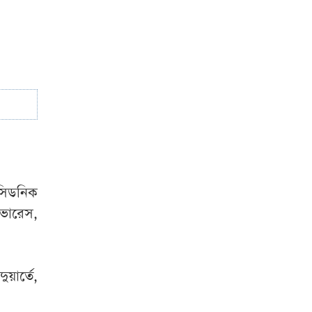
‘গুপ্ত আওয়ামী লীগ’
প্রশ্নে যা বললেন
রুমিন ফারহানা
সিডনিক
াভারেস,
ার্তে,