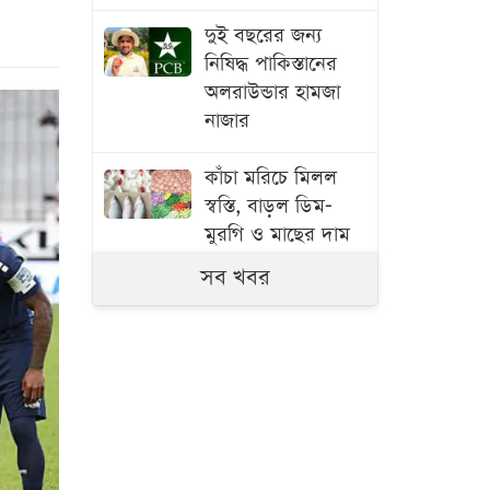
দুই বছরের জন্য
নিষিদ্ধ পাকিস্তানের
অলরাউন্ডার হামজা
নাজার
কাঁচা মরিচে মিলল
স্বস্তি, বাড়ল ডিম-
মুরগি ও মাছের দাম
সব খবর
বাংলাদেশ থেকে
আনারস নেওয়ার
অনুমতি দিয়েছে
পাকিস্তান
স্বামী হত্যার বিচার ও
একটি চাকরি চান