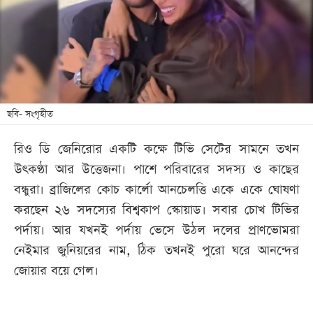
খেলা
বিনোদন
লাইফ
স্টাইল
শিক্ষা
ছবি- সংগৃহীত
তথ্যপ্রযুক্তি
রিও ডি জেনিরোর একটি কক্ষে টিভি সেটের সামনে তখন
সব
উৎকণ্ঠা আর উত্তেজনা। পাশে পরিবারের সদস্য ও কাছের
বিভাগ
বন্ধুরা। ব্রাজিলের কোচ কার্লো আনচেলত্তি একে একে ঘোষণা
করছেন ২৬ সদস্যের বিশ্বকাপ স্কোয়াড। সবার চোখ টিভির
ছবি
পর্দায়। আর যখনই পর্দায় ভেসে উঠল দলের প্রাণভোমরা
নেইমার জুনিয়রের নাম, ঠিক তখনই পুরো ঘরে আনন্দের
ভিডিও
জোয়ার বয়ে গেল।
আর্কাইভ