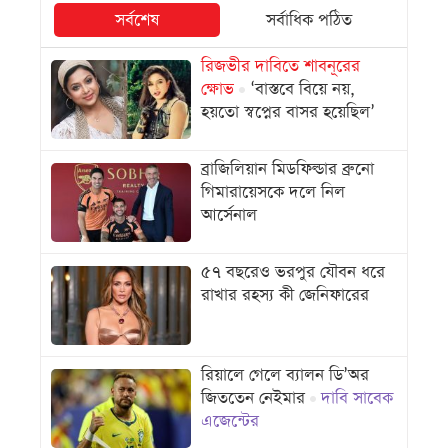
সর্বশেষ
সর্বাধিক পঠিত
রিজভীর দাবিতে শাবনূরের
ক্ষোভ
‘বাস্তবে বিয়ে নয়,
হয়তো স্বপ্নের বাসর হয়েছিল’
ব্রাজিলিয়ান মিডফিল্ডার ব্রুনো
গিমারায়েসকে দলে নিল
আর্সেনাল
৫৭ বছরেও ভরপুর যৌবন ধরে
রাখার রহস্য কী জেনিফারের
রিয়ালে গেলে ব্যালন ডি’অর
জিততেন নেইমার
দাবি সাবেক
এজেন্টের