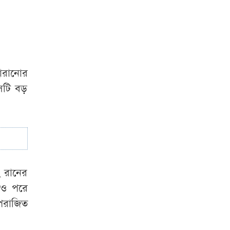
হারানোর
েটি বড়
 রানের
েও পরে
অপরাজিত