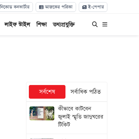
িকোড কনভার্টার
আজকের পত্রিকা
ই-পেপার
লাইফ স্টাইল
শিক্ষা
তথ্যপ্রযুক্তি
সর্বশেষ
সর্বাধিক পঠিত
কীভাবে কাটবেন
জুলাই স্মৃতি জাদুঘরের
টিকিট