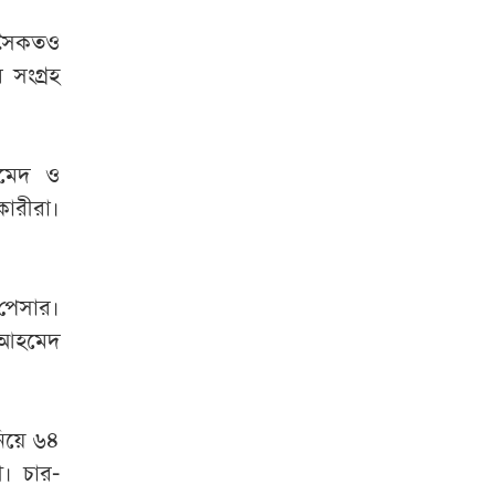
 সৈকতও
সংগ্রহ
হমেদ ও
ারীরা।
পেসার।
 আহমেদ
নিয়ে ৬৪
। চার-