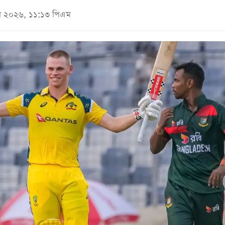
জুন ২০২৬, ১১:১৩ পিএম