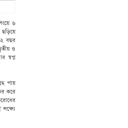
জামাই খুন, আহত ৫
তিন বিভাগে বন্যার
িংয়ে ৬
শঙ্কা
 ছড়িয়ে
 ২২ বছর
ভারী বৃষ্টি থামতে আর
তৃতীয় ও
কত দিন
 স্বপ্ন
রাজধানীতে বজ্রসহ
বৃষ্টির পূর্বাভাস
রহ পায়
মানুষ কতটা নির্লজ্জ,
ভর করে
হাসিনাকে ইঙ্গিত করে
তিরোধের
সোহেল তাজ
ক্ষ্যে