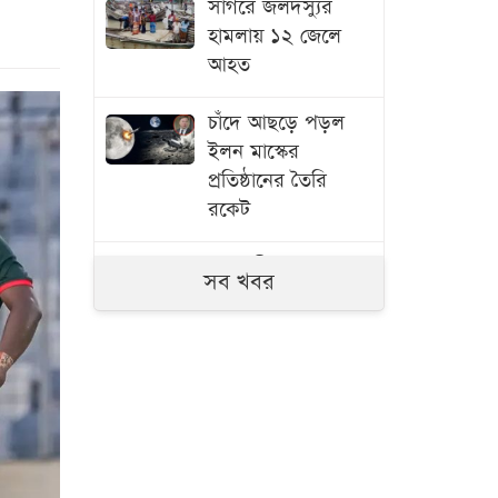
সাগরে জলদস্যুর
হামলায় ১২ জেলে
আহত
চাঁদে আছড়ে পড়ল
ইলন মাস্কের
প্রতিষ্ঠানের তৈরি
রকেট
রাজধানীতে সাবেক
সব খবর
এমপি
আখতারুজ্জামান
গ্রেপ্তার
কমলো তেলের দাম
দুই শ্বশুরের দ্বন্দ্বে