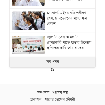
৮ বোর্ডে এইচএসসি পরীক্ষা
শেষ, ৯ নভেম্বরের মধ্যে ফল
প্রকাশ
জ্বালানি তেল আমদানি
বেসরকারি খাতে ছাড়ার উদ্যোগ
স্থগিতের দাবি জামায়াতের
সব খবর
সম্পাদক : শ্যামল দত্ত
প্রকাশক : সাবের হোসেন চৌধুরী