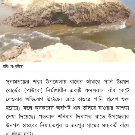
আজকের
পত্রিকা
ই-
পেপার
ছবি: সংগৃহীত
সুনামগঞ্জের শাল্লা উপজেলায় রাতের আঁধারে পানি উন্নয়ন
বোর্ডের (পাউবো) নির্মাণাধীন একটি ফসলরক্ষা বাঁধ কেটে
দেওয়ার অভিযোগ উঠেছে। এতে হাওরে পানি প্রবেশ শুরু
হয়েছে। ফলে কৃষকদের অবশিষ্ট ধান তলিয়ে যাওয়ার আশঙ্কা
দেখা দিয়েছে। গতকাল শনিবার দিবাগত রাতে উপজেলার
উদগল হাওরের নিয়ামতপুর ও জয়পুর গ্রামের মধ্যবর্তী বাঁধে
এ ঘটনা ঘটে।