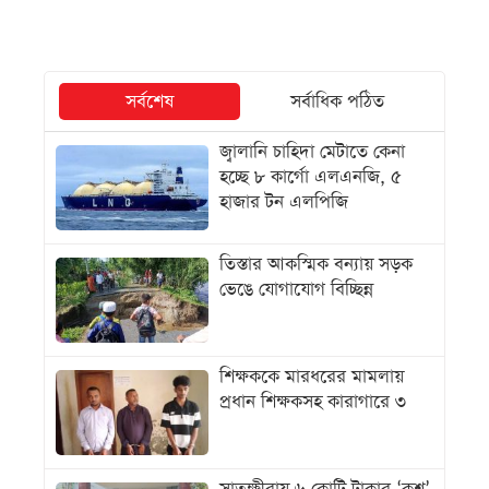
সর্বশেষ
সর্বাধিক পঠিত
জ্বালানি চাহিদা মেটাতে কেনা
হচ্ছে ৮ কার্গো এলএনজি, ৫
হাজার টন এলপিজি
তিস্তার আকস্মিক বন্যায় সড়ক
ভেঙে যোগাযোগ বিচ্ছিন্ন
শিক্ষককে মারধরের মামলায়
প্রধান শিক্ষকসহ কারাগারে ৩