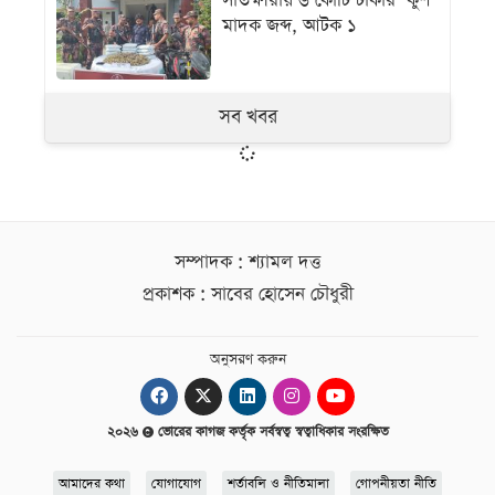
সাতক্ষীরায় ৬ কোটি টাকার ‘কুশ’
মাদক জব্দ, আটক ১
সব খবর
সম্পাদক : শ্যামল দত্ত
প্রকাশক : সাবের হোসেন চৌধুরী
অনুসরণ করুন
২০২৬
ভোরের কাগজ কর্তৃক সর্বস্বত্ব স্বত্বাধিকার সংরক্ষিত
আমাদের কথা
যোগাযোগ
শর্তাবলি ও নীতিমালা
গোপনীয়তা নীতি