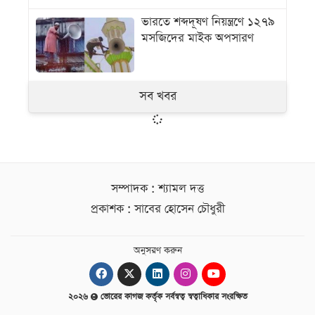
ভারতে শব্দদূষণ নিয়ন্ত্রণে ১২৭৯
মসজিদের মাইক অপসারণ
সব খবর
সম্পাদক : শ্যামল দত্ত
প্রকাশক : সাবের হোসেন চৌধুরী
অনুসরণ করুন
২০২৬
ভোরের কাগজ কর্তৃক সর্বস্বত্ব স্বত্বাধিকার সংরক্ষিত