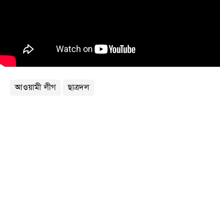
খেলা
বিনোদন
লাইফ
স্টাইল
শিক্ষা
আওয়ামী লীগ
ছাত্রদল
তথ্যপ্রযুক্তি
সব
বিভাগ
ছবি
ভিডিও
আর্কাইভ