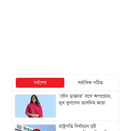
সর্বশেষ
সর্বাধিক পঠিত
‘যৌন ডাক্তার’ বলে অপপ্রচার,
মুখ খুললেন তাসনিম জারা
রাষ্ট্রপতি নির্বাচনে দুই