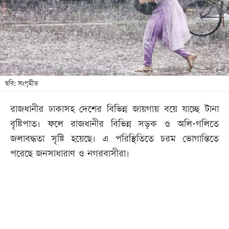
খেলা
বিনোদন
লাইফ
স্টাইল
শিক্ষা
ছবি: সংগৃহীত
তথ্যপ্রযুক্তি
রাজধানীর ঢাকাসহ দেশের বিভিন্ন জায়গায় বয়ে যাচ্ছে টানা
সব
বৃষ্টিপাত। ফলে রাজধানীর বিভিন্ন সড়ক ও অলি-গলিতে
বিভাগ
জলাবদ্ধতা সৃষ্টি হয়েছে। এ পরিস্থিতিতে চরম ভোগান্তিতে
পরেছে জনসাধারাণ ও নগরবাসীরা।
ছবি
ভিডিও
আর্কাইভ