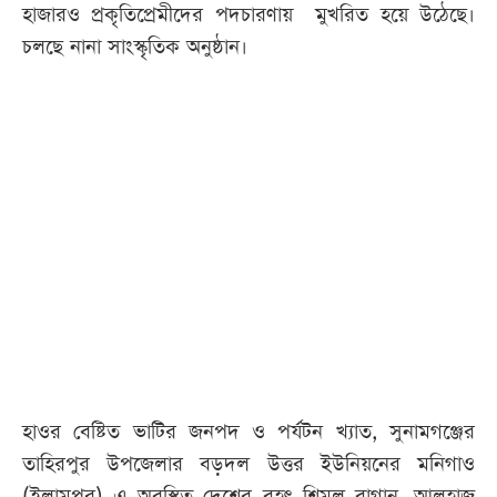
হাজারও প্রকৃতিপ্রেমীদের পদচারণায় মুখরিত হয়ে উঠেছে।
চলছে নানা সাংস্কৃতিক অনুষ্ঠান।
হাওর বেষ্টিত ভাটির জনপদ ও পর্যটন খ্যাত, সুনামগঞ্জের
তাহিরপুর উপজেলার বড়দল উত্তর ইউনিয়নের মনিগাও
(ইলামপুর) এ অবস্থিত দেশের বৃহৎ শিমুল বাগান, আলহাজ্ব