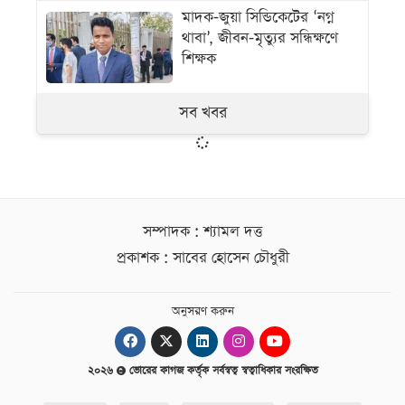
মাদক-জুয়া সিন্ডিকেটের ‘নগ্ন
থাবা’, জীবন-মৃত্যুর সন্ধিক্ষণে
শিক্ষক
সব খবর
সম্পাদক : শ্যামল দত্ত
প্রকাশক : সাবের হোসেন চৌধুরী
অনুসরণ করুন
২০২৬
ভোরের কাগজ কর্তৃক সর্বস্বত্ব স্বত্বাধিকার সংরক্ষিত