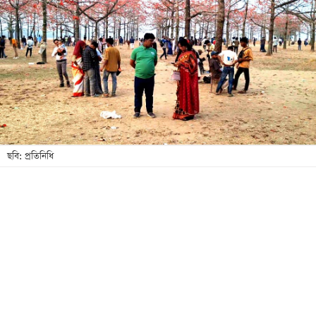
আজকের
পত্রিকা
ই-
পেপার
ছবি: প্রতিনিধি