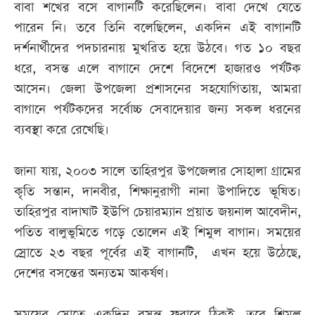
বাবা শখের বসে বাগানটি করেছিলেন। বাবা দেখে যেতে
পারেন নি। তবে তিনি বলেছিলেন, একদিন এই বাগানটি
দর্শনার্থীদের পদচারনায় মুখরিত হয়ে উঠবে। গত ১০ বছর
ধরে, বসন্ত এলে বাগানে দেশে বিদেশে হাজারও পর্যটক
আসেন। জেলা উপজেলা প্রশাসনের সহযোগিতায়, আমরা
বাগানে পর্যটকদের সর্বোচ্চ সেবাদেয়ার জন্য সকল ধরনের
ব্যবস্থা করে রেখেছি।
জানা যায়, ২০০৩ সালে তাহিরপুর উপজেলার সোহালা গ্রামের
কৃতি সন্তান, দানবীর, শিক্ষানুরাগী নানা উপাদিতে ভূষিত।
তাহিরপুর বাদাঘাট ইউপি চেয়ারম্যান প্রয়াত জয়নাল আবেদীন,
পতিত বালুভুমিতে গড়ে তোলেন এই শিমুল বাগান। সময়ের
স্রোতে ২৩ বছর পূর্বের এই বাগানটি, এখন হয়ে উঠেছে,
দেশের বসন্তের অন্যতম আকর্ষণ।
সময়ের স্রোতে একদিন বসন্ত ফুরাবে ঠিকই, তবে শিমুল