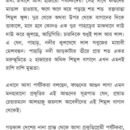
এবং এখানে আসা হাজারো পর্যটকদের। সেই সাথে ফাগুনের
মাতাল হাওয়ায়, ক্ষণে ক্ষণে ঝরে পড়ছে শত শত রক্তরাঙা
শিমুল ফুল। দুর থেকে অথবা উপর থেকে বাগানের দিকে
তাকালে, মনে হবে কোনও এক দুর পাহাড়ের মাঝখানে দাউ
দাউ করে জ্বলছে, আগ্নিগিরি। চারদিকে শুধুই লাল আর লাল।
এ যেন, পাহাড়, নদীর কুলঘেষে লাল সবুজের মায়াবী
মেলবন্ধন। পাহাড়ি নদী জাদুকাটার তীরে প্রায় শত একর
মরুভূমিতে ২ হাজারের অধিক শিমুল বাগানে এখন এমনই
রাশি রাশি মুগ্ধতা।
এখানে আসা পর্যটকরা বলছেন, ফাগুনের আগুন লাগা এমন
মনহারানো প্রকৃতির এই আগুনের সূত্রপাত যেন, প্রয়াত
চেয়ারম্যান আলহাজ্ব জয়নাল আবেদীনের এই শিমুল বাগান
থেকেই।
গতকাল দেশের নানা প্রান্ত থেকে আসা প্রকৃতিপ্রেমী পর্যটকরা,