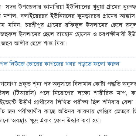
- সদর উপজেলার কামারিয়া ইউনিয়নের খুনুয়া গ্রামের নুরুজ্
 মশাল, বলাইয়েরচর ইউনিয়নের কুমড়ারচর গ্রামের আক্কা
ম মমিন, চরশ্রীপুর গ্রামের রফিকুল ইসলামের ছেলে রসুল
র জহুরুল ইসলামের ছেলে রায়হান হোসেন ও চরপক্ষীমারী ইউ
ের জহুর আলীর ছেলে শান্ত মিয়া।
ুগল নিউজে ভোরের কাগজের খবর পড়তে ফলো করুন
যোগ্য প্রকৃত শূন্য পদ অনুসারে বিদ্যমান কোটা পদ্ধতি অনু
নস্টেবল (টিআরসি) পদে নিয়োগের লক্ষ্যে শারীরিক মাপ, ক
েন্টে উত্তীর্ণ প্রার্থীদের লিখিত পরীক্ষা ছিল শনিবার বেলা
পাঁচ জন পরীক্ষার্থীর কাছে অভিনব কায়দায় গেঞ্জির ভেতরে 
নো অবস্থায় ক্ষুদ্র এয়ার ফোন উদ্ধার করা হয়।