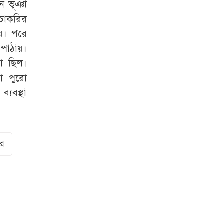
ন ভূঁঞা
 চাকরির
েয়। পরে
পাঠায়।
ো ছিল।
া পুরো
্যবস্থা
ুর