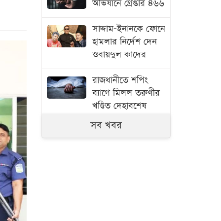
অভিযানে গ্রেপ্তার ৪৬৬
সাদ্দাম-ইনানকে ফোনে
হামলার নির্দেশ দেন
ওবায়দুল কাদের
রাজধানীতে শপিং
ব্যাগে মিলল তরুণীর
খণ্ডিত দেহাবশেষ
সব খবর
ট্রেনের ধাক্কায় পাওয়ার
টিলার চালক নিহত
ক্ষমা চেয়ে ২১১
সদস্য সংস্থাকে ফিফা
সভাপতির চিঠি