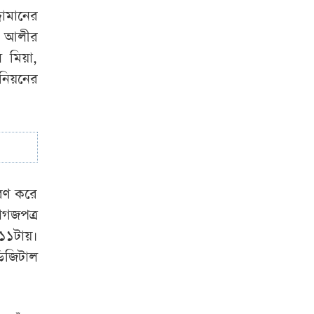
জামানের
স আলীর
 মিয়া,
নিয়নের
সরণ করে
াগজপত্র
 ১১টায়।
ডিজিটাল