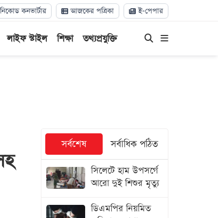
িকোড কনভার্টার
আজকের পত্রিকা
ই-পেপার
লাইফ স্টাইল
শিক্ষা
তথ্যপ্রযুক্তি
সর্বশেষ
সর্বাধিক পঠিত
সহ
সিলেটে হাম উপসর্গে
আরো দুই শিশুর মৃত্যু
ডিএমপির নিয়মিত