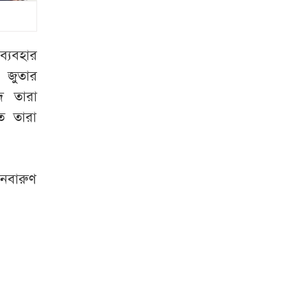
বাড়িতে আমরা সমান
: জ্যোতিকা
এআই থেকে মাসে ১২
ব্যবহার
লাখ টাকা আয়ের
 জুতার
সহজ উপায়
ে তারা
ে তারা
আবারও স্বর্ণের দামে
বড় লাফ
 নবারুণ
মেসি জাদুতে ইন্টার
মায়ামির বড় জয়