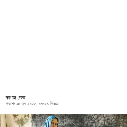
খেলা
বিনোদন
লাইফ
স্টাইল
শিক্ষা
তথ্যপ্রযুক্তি
সব
বিভাগ
ছবি
কাগজ ডেস্ক
প্রকাশ: ১৪ জুন ২০২৬, ০৭:২৯ পিএম
ভিডিও
আর্কাইভ