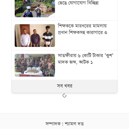
ভেঙে যোগাযোগ বিচ্ছিন্ন
শিক্ষককে মারধরের মামলায়
প্রধান শিক্ষকসহ কারাগারে ৩
সাতক্ষীরায় ৬ কোটি টাকার ‘কুশ’
মাদক জব্দ, আটক ১
সব খবর
সম্পাদক : শ্যামল দত্ত