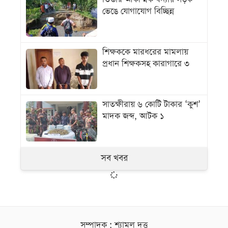
ভেঙে যোগাযোগ বিচ্ছিন্ন
শিক্ষককে মারধরের মামলায়
প্রধান শিক্ষকসহ কারাগারে ৩
সাতক্ষীরায় ৬ কোটি টাকার ‘কুশ’
মাদক জব্দ, আটক ১
সব খবর
সম্পাদক : শ্যামল দত্ত