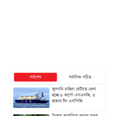
সর্বশেষ
সর্বাধিক পঠিত
জ্বালানি চাহিদা মেটাতে কেনা
হচ্ছে ৮ কার্গো এলএনজি, ৫
হাজার টন এলপিজি
তিস্তার আকস্মিক বন্যায় সড়ক