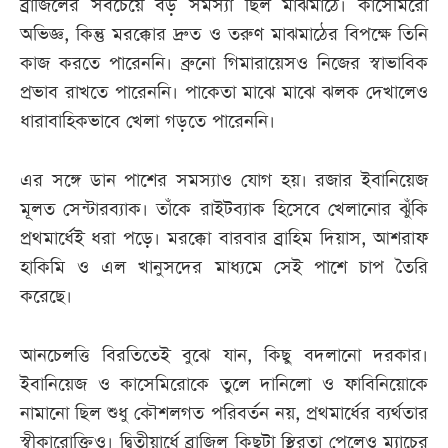
ব্রাজিলের সবচেয়ে বড় সমস্যা ছিল মাঝমাঠে। কাসেমিরো
অভিজ্ঞ, কিন্তু মরক্কোর দ্রুত ও তরুণ মাঝমাঠের বিপক্ষে তিনি
কাজ করতে পারেননি। ব্রুনো গিমারায়েসও নিজের স্বাভাবিক
প্রভাব রাখতে পারেননি। পাকেতা মাঝে মাঝে ঝলক দেখালেও
ধারাবাহিকভাবে খেলা গড়তে পারেননি।
এর সঙ্গে ডান পাশের সমস্যাও যোগ হয়। রজার ইবানিয়েজ
মূলত সেন্টারব্যাক। তাঁকে রাইটব্যাক হিসেবে খেলানোর ঝুঁকি
প্রথমার্ধেই ধরা পড়ে। মরক্কো বারবার ব্রাহিম দিয়াস, আশরাফ
হাকিমি ও এল খানুসদের মাধ্যমে সেই পাশে চাপ তৈরি
করেছে।
আনচেলত্তি বিরতিতেই বুঝে যান, কিছু বদলানো দরকার।
ইবানিয়েজ ও কাসেমিরোকে তুলে দানিলো ও ফাবিনিয়োকে
নামানো ছিল শুধু কৌশলগত পরিবর্তন নয়, প্রথমার্ধের ব্যর্থতার
স্বীকারোক্তিও। দ্বিতীয়ার্ধে ব্রাজিল কিছুটা স্থিরতা পেলেও ম্যাচের