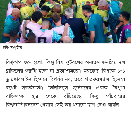
খেলা
বিনোদন
লাইফ
স্টাইল
শিক্ষা
ছবি: সংগৃহীত
তথ্যপ্রযুক্তি
বিশ্বকাপ শুরু হলো, কিন্তু বিশ্ব ফুটবলের অন্যতম জনপ্রিয় দল
সব
ব্রাজিলের শুরুটা হলো না প্রত্যাশামতো। মরক্কোর বিপক্ষে ১-১
বিভাগ
ড্র স্কোরলাইন হিসেবে বিপর্যয় নয়, তবে পারফরম্যান্স হিসেবে
যথেষ্ট সতর্কবার্তা। ভিনিসিয়ুস জুনিয়রের একক নৈপুণ্য
ছবি
ব্রাজিলকে হার থেকে বাঁচিয়েছে, কিন্তু পাঁচবারের
বিশ্বচ্যাম্পিয়নদের খেলায় সেই ভয় ধরানো ছাপ দেখা যায়নি।
ভিডিও
আর্কাইভ