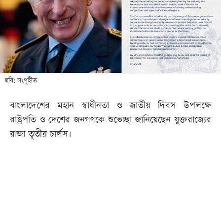
খেলা
বিনোদন
লাইফ
স্টাইল
শিক্ষা
ছবি: সংগৃহীত
তথ্যপ্রযুক্তি
বাংলাদেশের মহান স্বাধীনতা ও জাতীয় দিবস উপলক্ষে
সব
রাষ্ট্রপতি ও দেশের জনগণকে শুভেচ্ছা জানিয়েছেন যুক্তরাজ্যের
বিভাগ
রাজা তৃতীয় চার্লস।
ছবি
ভিডিও
আর্কাইভ