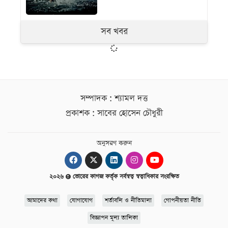
সব খবর
সম্পাদক : শ্যামল দত্ত
প্রকাশক : সাবের হোসেন চৌধুরী
অনুসরণ করুন
২০২৬
ভোরের কাগজ কর্তৃক সর্বস্বত্ব স্বত্বাধিকার সংরক্ষিত
আমাদের কথা
যোগাযোগ
শর্তাবলি ও নীতিমালা
গোপনীয়তা নীতি
বিজ্ঞাপন মূল্য তালিকা