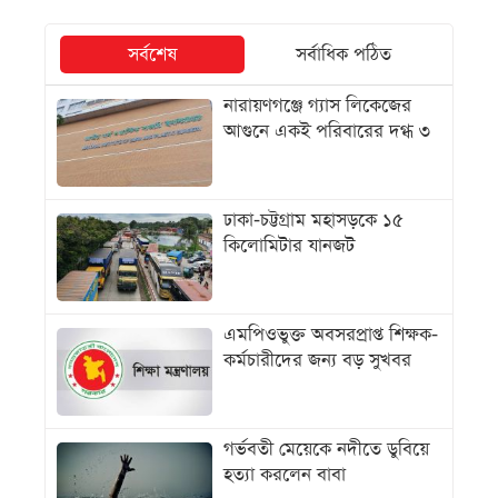
সর্বশেষ
সর্বাধিক পঠিত
নারায়ণগঞ্জে গ্যাস লিকেজের
আগুনে একই পরিবারের দগ্ধ ৩
ঢাকা-চট্টগ্রাম মহাসড়কে ১৫
কিলোমিটার যানজট
এমপিওভুক্ত অবসরপ্রাপ্ত শিক্ষক-
কর্মচারীদের জন্য বড় সুখবর
গর্ভবতী মেয়েকে নদীতে ডুবিয়ে
হত্যা করলেন বাবা