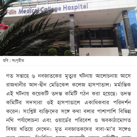
খেলা
বিনোদন
লাইফ
স্টাইল
শিক্ষা
তথ্যপ্রযুক্তি
ছবি : সংগৃহীত
সব
গত সপ্তাহে ৬ নবজাতকের মৃত্যুর ঘটনায় আলোচনায় আসে
বিভাগ
রাজধানীর আদ-দ্বীন মেডিকেল কলেজ হাসপাতাল। মর্মান্তিক
এই ঘটনায় কয়েকটি তদন্ত কমিটি গঠন করা হয়েছে। তদন্ত
ছবি
কমিটির সদস্যরা ওই হাসপাতালে একাধিকবার পরিদর্শন
করেন। সংশ্লিষ্ট ব্যক্তিদের সঙ্গে কথা বলার পাশাপাশি বিভিন্ন
ভিডিও
নথি পর্যালোচনা এবং ওয়ার্ডের পরিবেশ ও অবকাঠামোগত
বিষয় খতিয়ে দেখেন। মৃত নবজাতকদের বাবা-মা’র সঙ্গেও
আর্কাইভ