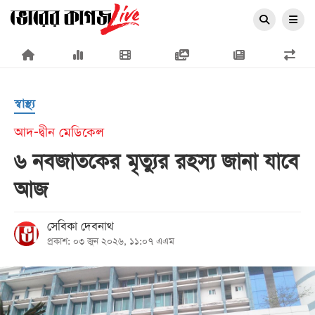
×
স্বাস্থ্য
আদ-দ্বীন মেডিকেল
৬ নবজাতকের মৃত্যুর রহস্য জানা যাবে
প্রচ্ছদ
আজ
জাতীয়
রাজনীতি
সেবিকা দেবনাথ
প্রকাশ: ০৩ জুন ২০২৬, ১১:০৭ এএম
অর্থনীতি
আন্তর্জাতিক
সারাদেশ