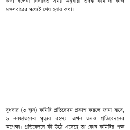
কথা বলেন। নির্ধারিত সময় অনুযায়ী তদন্ত কমিটির কাজ
মঙ্গলবারের মধ্যেই শেষ হবার কথা।
আজকের
পত্রিকা
ই-
পেপার
বুধবার (৩ জুন) কমিটি প্রতিবেদন প্রকাশ করলে জানা যাবে,
৬ নবজাতকের মৃত্যুর রহস্য। এখন তদন্ত প্রতিবেদনের
অপেক্ষা। প্রতিবেদনে কী উঠে এসেছে তা কোন কমিটির পক্ষ