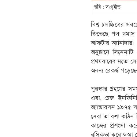
ছবি : সংগৃহীত
বিশ্ব চলচ্চিত্রের স
জিতেছে পল থমাস অ্
আফটার অ্যানাদার। 
অনুষ্ঠানে সিনেমাটি
প্রথমবারের মতো সের
অনন্য রেকর্ড গড়েছে
পুরস্কার গ্রহণের স
এবং চেজ ইনফিনিট
অ্যান্ডারসন ১৯৭৫
সেরা তা বলা কঠিন 
কাজের প্রশংসা কর
রসিকতা করে ক্ষমা 