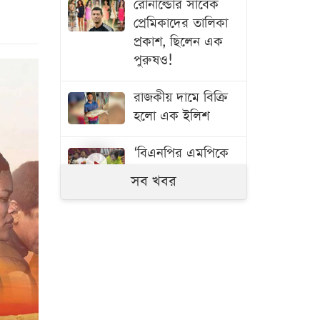
রোনাল্ডোর সাবেক
প্রেমিকাদের তালিকা
প্রকাশ, ছিলেন এক
পুরুষও!
রাজকীয় দামে বিক্রি
হলো এক ইলিশ
‘বিএনপির এমপিকে
আল্টিমেটাম!’ ‘প্রমাণ
সব খবর
দিন, না হলে মামলা!’
রাশেদ তিতুমীর
শিক্ষা, সংস্কৃতি ও
খেলাধুলায় গুরুত্ব
দিয়ে সুনাগরিক গড়তে
হবে