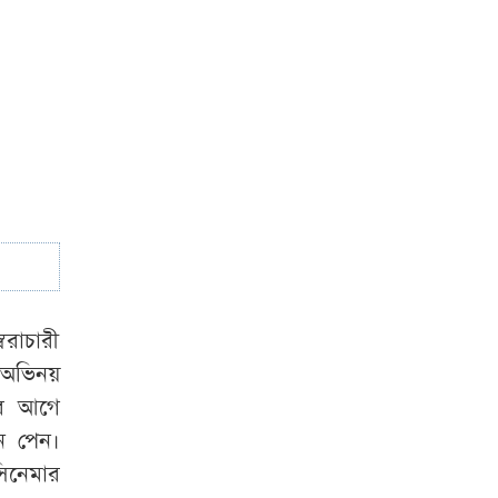
হবে না
আইনমন্ত্রী
‘আমিও
বিশ্বাস করতে চাই
শেখ হাসিনা
ডিসেম্বরেই আসবেন’
ৈরাচারী
ত অভিনয়
এর আগে
শন পেন।
িনেমার