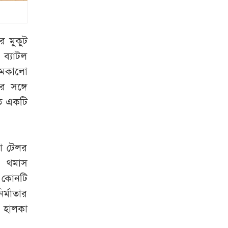
থানচিতে জুম চাষে
কড়াকড়ি, পাহাড়ি
সড়ক রক্ষায় পদক্ষেপ
র মুকুট
 ব্যাটল
ডা. শফিকুর রহমান
 জমকালো
দল ভারী করতে
র সঙ্গে
আওয়ামী লীগকে
তে একটি
রাজনীতি করতে
দেওয়া উচিত নয়
আলোচিত কনটেন্ট
না টেলর
ক্রিয়েটর রিপন মিয়া
ল থমাস
গ্রেপ্তার
 কোনটি
র্মাতার
বিরোধীদলীয় নেতা
 হালকা
আ.লীগকে রাজনীতি
করতে দেওয়া উচিত