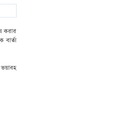
গিমারায়েসকে দলে
নিল আর্সেনাল
৫৭ বছরেও ভরপুর
শেষ করার
যৌবন ধরে রাখার
 বার্তা
রহস্য কী জেনিফারের
ভয়াবহ