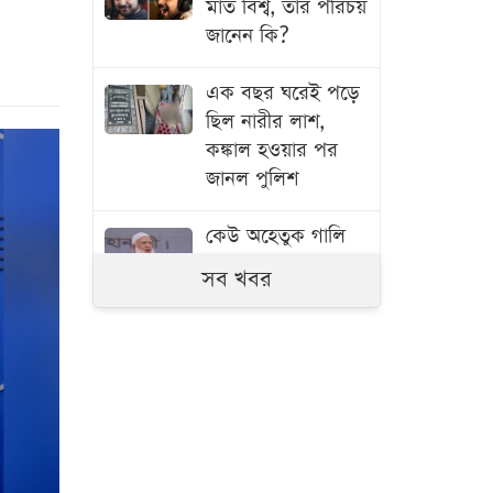
মাত বিশ্ব, তার পরিচয়
জানেন কি?
এক বছর ঘরেই পড়ে
ছিল নারীর লাশ,
কঙ্কাল হওয়ার পর
জানল পুলিশ
কেউ অহেতুক গালি
দিলে আমার কিছু
সব খবর
গুনাহ মাফ হবে:
জামায়াত আমির
সাংবাদিকদের
সহযোগিতা পেলে
বরিশালকে সুশৃঙ্খল
রাখা সম্ভব: বিএমপি