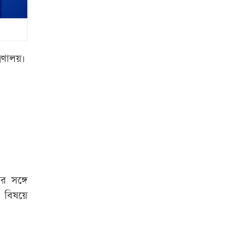
কমিশনার
দেশে বিনিয়োগ করতে
চায় গুগল-মেটা-
টিকটক
রণালয়।
ভারতে বাংলাদেশি
শিক্ষার্থীর রহস্যজনক
মৃত্যু
রিজভীর দাবিতে
শাবনূরের ক্ষোভ
‘বাস্তবে বিয়ে নয়,
হয়তো স্বপ্নের বাসর
ের সঙ্গে
হয়েছিল’
বিষয়ে
ব্রাজিলিয়ান
মিডফিল্ডার ব্রুনো