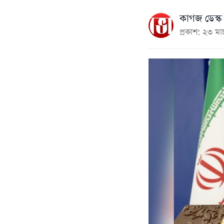
কাগজ ডেস্ক
প্রকাশ: ২৩ ম