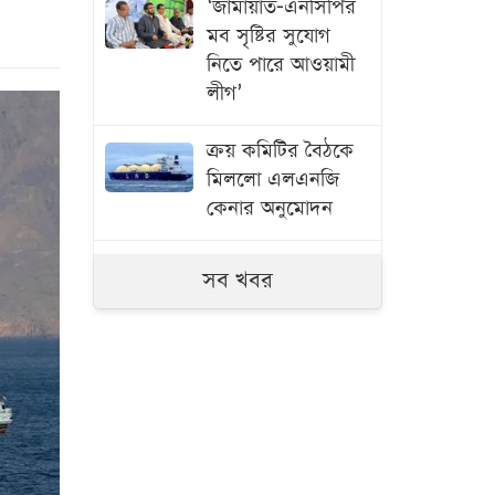
‘জামায়াত-এনসিপির
মব সৃষ্টির সুযোগ
নিতে পারে আওয়ামী
লীগ’
ক্রয় কমিটির বৈঠকে
মিললো এলএনজি
কেনার অনুমোদন
মধ্যরাতে ৬ জেলায়
সব খবর
ঝড়ের আভাস
মার্কিন গোয়েন্দাদের
সতর্কতা
ন্যাটোভুক্ত
দেশে হামলা চালাতে
পারে রাশিয়া