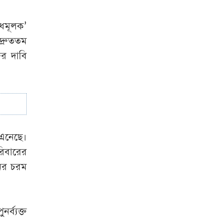
াধমূলক’
দ্রুততম
ির দাবি
 এনেছে।
রিবারের
ের চরম
্ব্যক্ত