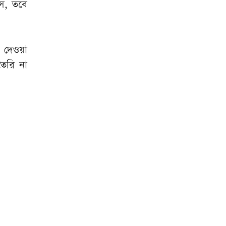
ে, তবে
 দেওয়া
তৈরি না