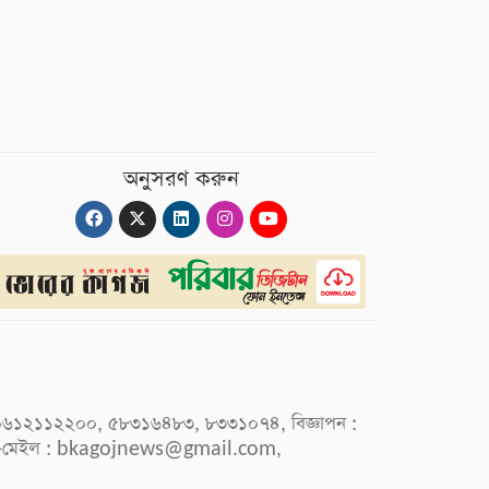
অনুসরণ করুন
 : ০৯৬১২১১২২০০, ৫৮৩১৬৪৮৩, ৮৩৩১০৭৪, বিজ্ঞাপন :
-মেইল :
bkagojnews@gmail.com
,