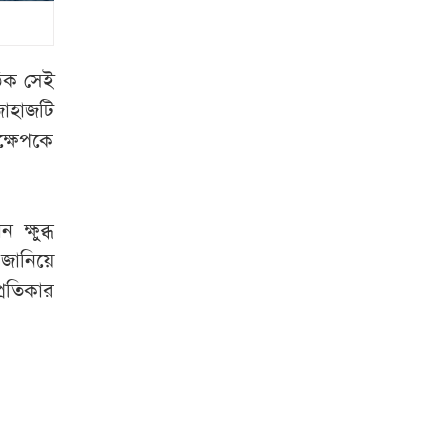
সাকিব প্রশ্নে ক্রীড়া
প্রতিমন্ত্রী- এখন আর
কোনো সুযোগ নেই
ঠিক সেই
জুলাইয়ের উত্তাল
জাহাজটি
দিনগুলো
ক্ষেপকে
সরকারি কর্মকর্তা-
কর্মচারীদের বেতন
ক্ষুব্ধ
বাড়ানোর বিষয়ে যা
 জানিয়ে
বললেন প্রতিমন্ত্রী
্রতিকার
শেখ হাসিনার সঙ্গে
দেশে ফিরতে চান
সাকিব
হাম উপসর্গে আরও ৩
জনের মৃত্যু