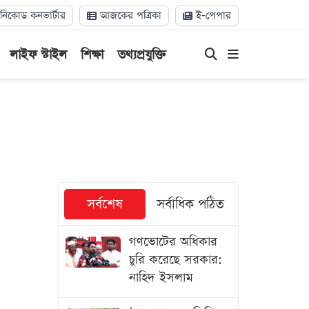
িকোড কনভার্টার
আজকের পত্রিকা
ই-পেপার
লাইফ স্টাইল
শিক্ষা
তথ্যপ্রযুক্তি
সর্বশেষ
সর্বাধিক পঠিত
গণভোটের অধিকার
চুরি করেছে সরকার:
নাহিদ ইসলাম