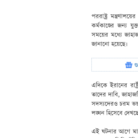
পররাষ্ট্র মন্ত্রণ
কর্মকাণ্ডের জন্য য
সময়ের মধ্যে জাহাজ
জানানো হয়েছে।
গ
এদিকে ইরানের রাষ্
তাদের দাবি, জাহাজট
সদস্যদেরও চরম ভয়
লঙ্ঘন হিসেবে দেখছ
এই ঘটনার আগে মার্কি