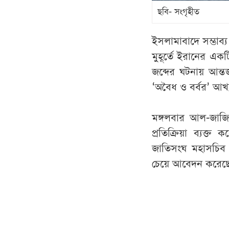
ছবি- সংগৃহীত
ইসলামাবাদে সম্ভাব্
মুহূর্তে ইরানের একট
জব্দের ঘটনায় আন্ত
‘অবৈধ ও বর্বর’ আখ
মঙ্গলবার আল-জাজির
প্রতিক্রিয়া ব্যক্ত
জাতিসংঘ মহাসচিব এ
চেয়ে আবেদন করেছ