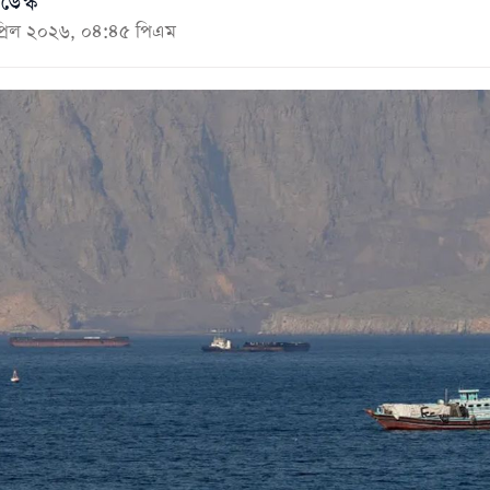
ডেস্ক
প্রিল ২০২৬, ০৪:৪৫ পিএম