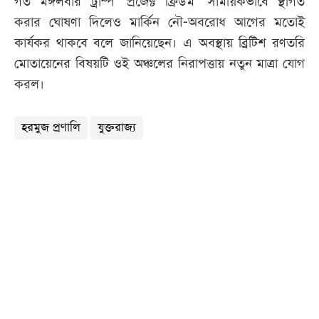
গত মঙ্গলবার ট্রাম্প ‘প্রজেক্ট ফ্রিডম’ সাময়িকভাবে স্থগিত
করার ঘোষণা দিলেও মার্কিন নৌ-অবরোধ আগের মতোই
কার্যকর থাকবে বলে জানিয়েছেন। এ অবস্থায় ব্রিটিশ রণতরি
মোতায়েনের বিষয়টি ওই অঞ্চলের নিরাপত্তায় নতুন মাত্রা যোগ
করল।
হরমুজ প্রণালি
যুক্তরাজ্য