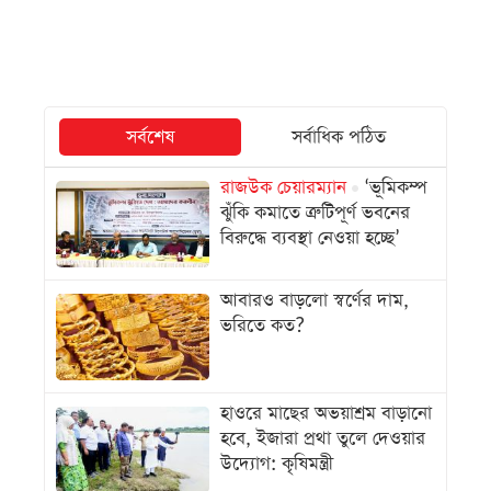
সর্বশেষ
সর্বাধিক পঠিত
রাজউক চেয়ারম্যান
‘ভূমিকম্প
ঝুঁকি কমাতে ত্রুটিপূর্ণ ভবনের
বিরুদ্ধে ব্যবস্থা নেওয়া হচ্ছে’
আবারও বাড়লো স্বর্ণের দাম,
ভরিতে কত?
হাওরে মাছের অভয়াশ্রম বাড়ানো
হবে, ইজারা প্রথা তুলে দেওয়ার
উদ্যোগ: কৃষিমন্ত্রী