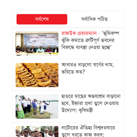
সর্বশেষ
সর্বাধিক পঠিত
রাজউক চেয়ারম্যান
‘ভূমিকম্প
ঝুঁকি কমাতে ত্রুটিপূর্ণ ভবনের
বিরুদ্ধে ব্যবস্থা নেওয়া হচ্ছে’
আবারও বাড়লো স্বর্ণের দাম,
ভরিতে কত?
হাওরে মাছের অভয়াশ্রম বাড়ানো
হবে, ইজারা প্রথা তুলে দেওয়ার
উদ্যোগ: কৃষিমন্ত্রী
নাটোরের ঐতিহ্য বিশ্বদরবারে
তুলে ধরতে কাজ করব: