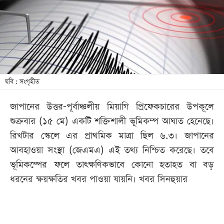
খেলা
বিনোদন
লাইফ
স্টাইল
শিক্ষা
ছবি : সংগৃহীত
তথ্যপ্রযুক্তি
জাপানের উত্তর-পূর্বাঞ্চলীয় মিয়াগি প্রিফেকচারের উপকূলে
সব
শুক্রবার (১৫ মে) একটি শক্তিশালী ভূমিকম্প আঘাত হেনেছে।
বিভাগ
রিখটার স্কেলে এর প্রাথমিক মাত্রা ছিল ৬.৩। জাপানের
আবহাওয়া সংস্থা (জেএমএ) এই তথ্য নিশ্চিত করেছে। তবে
ছবি
ভূমিকম্পের ফলে তাৎক্ষণিকভাবে কোনো হতাহত বা বড়
ধরনের ক্ষয়ক্ষতির খবর পাওয়া যায়নি। খবর সিনহুয়ার
ভিডিও
আর্কাইভ