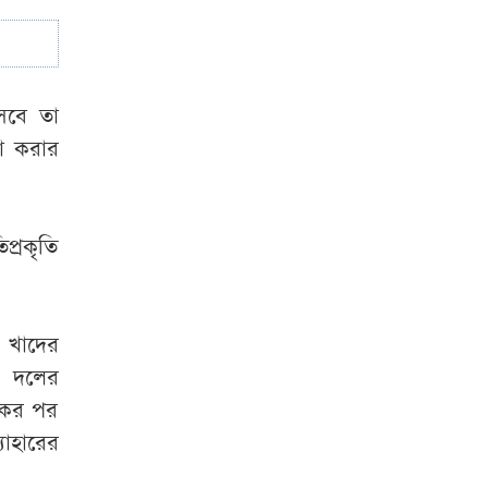
সাকিব প্রশ্নে ক্রীড়া
প্রতিমন্ত্রী- এখন আর
কোনো সুযোগ নেই
সবে তা
না করার
প্রকৃতি
ত খাদের
ীন দলের
একের পর
যাহারের