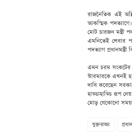
রাজনৈতিক এই অস্থির
আকস্মিক পদত্যাগে। 
মোট চারজন মন্ত্রী 
এমনিতেই লেবার পার্
পদত্যাগ প্রধানমন্ত্
এমন চরম সংকটের মাঝ
স্টারমারকে এখনই হা
দাবি করেছেন সরকারে
হাড্ডাহাড্ডি রূপ নে
মোড় যেকোনো সময় ঘ
যুক্তরাজ্য
প্রধানম