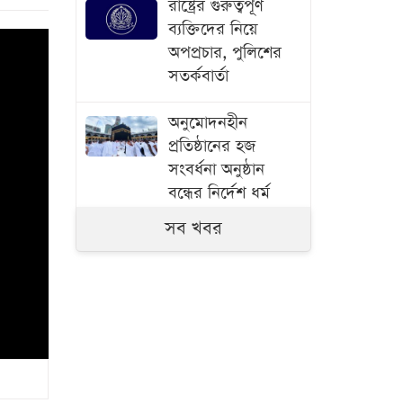
রাষ্ট্রের গুরুত্বপূর্ণ
ব্যক্তিদের নিয়ে
অপপ্রচার, পুলিশের
সতর্কবার্তা
অনুমোদনহীন
প্রতিষ্ঠানের হজ
সংবর্ধনা অনুষ্ঠান
বন্ধের নির্দেশ ধর্ম
মন্ত্রণালয়ের
সব খবর
এক দফার ঘোষণা
কোনো একক ব্যক্তির
নয়: নুর
গণভোটের অধিকার
চুরি করেছে সরকার: