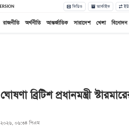
ভিডিও
আর্কাইভ
ইউন
VERSION
রাজনীতি
অর্থনীতি
আন্তর্জাতিক
সারাদেশ
খেলা
বিনোদন
োষণা ব্রিটিশ প্রধানমন্ত্রী স্টারমারে
মে ২০২৬, ০৬:৩৪ পিএম