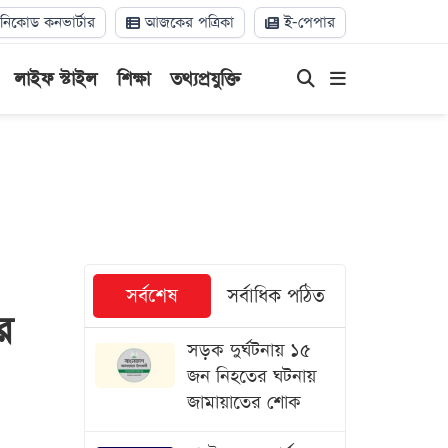
িকোড কনভার্টার
আজকের পত্রিকা
ই-পেপার
লাইফ স্টাইল
শিক্ষা
তথ্যপ্রযুক্তি
সর্বশেষ
সর্বাধিক পঠিত
র
সড়ক দুর্ঘটনায় ১৫
জন নিহতের ঘটনায়
জামায়াতের শোক