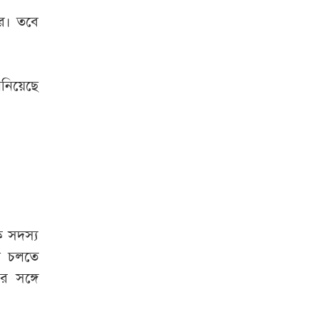
নাহিদ ইসলাম
মার। তবে
‘জামায়াত-এনসিপির
মব সৃষ্টির সুযোগ
নিতে পারে আওয়ামী
নিয়েছে
লীগ’
ক্রয় কমিটির বৈঠকে
মিললো এলএনজি
কেনার অনুমোদন
মধ্যরাতে ৬ জেলায়
ঝড়ের আভাস
ক সদস্য
ন চলতে
মার্কিন গোয়েন্দাদের
র সঙ্গে
সতর্কতা
ন্যাটোভুক্ত
দেশে হামলা চালাতে
পারে রাশিয়া