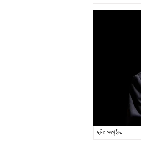
ছবি: সংগৃহীত