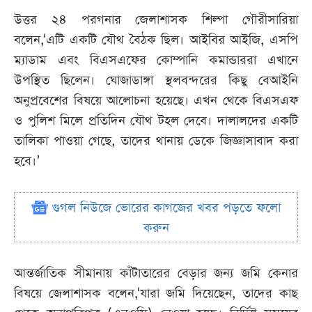
উত্তর ২৪ পরগনার জেলাশাসক শিল্পা গৌরীসারিয়া
বলেন,‘এটি একটি যৌথ বৈঠক ছিল। আইবির আইজি, এসপি
ম্যাডাম এবং বিএসএফের কোম্পানি কমান্ডাররা এখানে
উপস্থিত ছিলেন। ঘোজাডাঙ্গা স্থলবন্দরের কিছু বেআইনি
অনুপ্রবেশের বিষয়ে আলোচনা হয়েছে। এখন থেকে বিএসএফ
ও পুলিশ মিলে প্রতিদিন যৌথ টহল দেবে। দালালদের একটি
তালিকা পাওয়া গেছে, তাদের থানায় ডেকে জিজ্ঞাসাবাদ করা
হবে।’
গুগল নিউজে ভোরের কাগজের খবর পড়তে ফলো
করুন
আন্তর্জাতিক সীমানায় কাঁটাতারের বেড়ার জন্য জমি কেনার
বিষয়ে জেলাশাসক বলেন,‘যারা জমি দিয়েছেন, তাদের কাছ