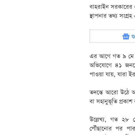
বাহরাইন সরকারের এক 
স্থাপনার তথ্য সংগ্
গ
এর আগে গত ৯ মে বাহ
অভিযোগে ৪১ জনকে গ
পাওয়া যায়, যারা 
তদন্তে আরো উঠে আ
বা সহানুভূতি প্রকা
উল্লেখ্য, গত ২৮ ফে
পৌঁছানোর পর পারস