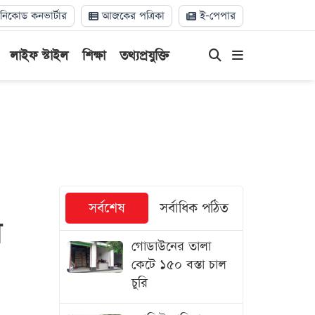
িকোড কনভার্টার
আজকের পত্রিকা
ই-পেপার
লাইফ স্টাইল
শিক্ষা
তথ্যপ্রযুক্তি
সর্বশেষ
সর্বাধিক পঠিত
া
গোডাউনের তালা
কেটে ১৫০ বস্তা চাল
চুরি