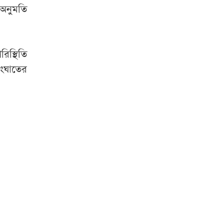
 অনুমতি
িস্থিতি
সংঘাতের