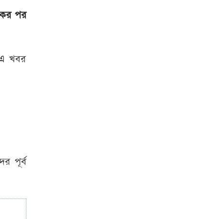
১ মাসে সড়কে প্রাণ
একের পর
হারিয়েছেন ৪১৬ জন
ট্রাম্পের বিরুদ্ধে
য় এ খবর
আবারও সরব
অলিভিয়া রদ্রিগো
জুলাই স্মৃতি জাদুঘরে
যা যা দেখবেন
দর্শনার্থীরা
রাষ্ট্রপতি নির্বাচনের
র পূর্ব
তারিখ ঘোষণা
সচিবালয়ের সামনে
অতিরিক্ত পুলিশ
মোতায়েন