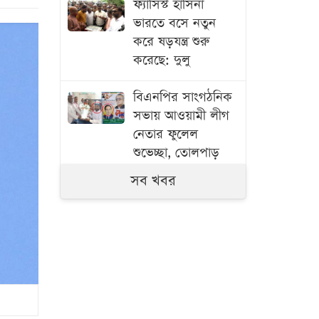
ফ্যাসিস্ট হাসিনা
ভারতে বসে নতুন
করে ষড়যন্ত্র শুরু
করেছে: দুলু
বিএনপির সাংগঠনিক
সভায় আওয়ামী লীগ
নেতার ফুলেল
শুভেচ্ছা, তোলপাড়
সব খবর
একদিনেই হামের
উপসর্গ নিয়ে ৬ জনের
মৃত্যু
মাঠে গড়াচ্ছিল
ফুটবল, হঠাৎ বজ্রপাতে
প্রাণ গেল খেলোয়াড়ের