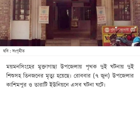
খেলা
বিনোদন
লাইফ
স্টাইল
শিক্ষা
ছবি : সংগৃহীত
তথ্যপ্রযুক্তি
ময়মনসিংহের মুক্তাগাছা উপজেলায় পৃথক দুই ঘটনায় দুই
সব
শিশুসহ তিনজনের মৃত্যু হয়েছে। রোববার (৭ জুন) উপজেলার
বিভাগ
কাশিমপুর ও তারাটি ইউনিয়নে এসব ঘটনা ঘটে।
ছবি
ভিডিও
আর্কাইভ