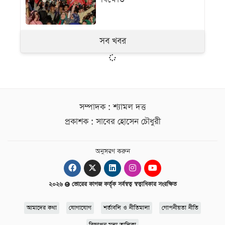
সব খবর
সম্পাদক : শ্যামল দত্ত
প্রকাশক : সাবের হোসেন চৌধুরী
অনুসরণ করুন
২০২৬
ভোরের কাগজ কর্তৃক সর্বস্বত্ব স্বত্বাধিকার সংরক্ষিত
আমাদের কথা
যোগাযোগ
শর্তাবলি ও নীতিমালা
গোপনীয়তা নীতি