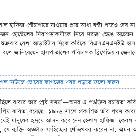
াল হাফিজ শৌচাগারে যাওয়ার প্রায় আধা ঘণ্টা পরেও বের ন
ন হোস্টেলের নিরাপত্তাকর্মীকে নিয়ে দরজা ভেঙে অচেতন 
। শুক্রবার বেলা আড়াইটার দিকে কবিকে বিএসএমএমইউ হাস
য় বলে জানিয়েছেন হাসপাতালের পরিচালক ব্রিগেডিয়ার জেনা
ুগল নিউজে ভোরের কাগজের খবর পড়তে ফলো করুন
িলে যাবার তার শ্রেষ্ঠ সময়’—অমর এ পঙ্‌ক্তির রচয়িতা কব
িয় কবিতা রয়েছে। ১৯৮৬ সালে প্রকাশিত তাঁর প্রথম কাব্যগ্র
দিয়েই মানুষের হৃদয়ে আসন করে নেন হেলাল হাফিজ। কেবল 
, যে ব্যক্তি অতটাও সাহিত্যের খোঁজখবর করেন না, এমন 