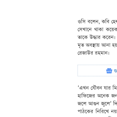
ওসি বলেন, কবি হেল
সেখানে থাকা কয়েকজ
তাকে উদ্ধার করেন
মৃত অবস্থায় আনা হ
রেজাউর রহমান।
গ
‘এখন যৌবন যার মিছ
হাফিজের অনেক জনপ্র
জলে আগুন জ্বলে’ 
পাঠকের নিরিখে নয়