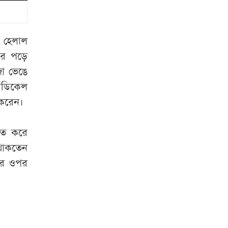
রাষ্ট্রপতি নির্বাচনে
অংশ নেবে জামায়াত
যে যুবকের অট্টহাসিতে
 হেলাল
মাত বিশ্ব, তার পরিচয়
ওপর পড়ে
জানেন কি?
জা ভেঙে
েডিকেল
এক বছর ঘরেই পড়ে
 করেন।
ছিল নারীর লাশ,
কঙ্কাল হওয়ার পর
চিত করে
জানল পুলিশ
 থাকতেন
কেউ অহেতুক গালি
ের ওপর
দিলে আমার কিছু
গুনাহ মাফ হবে:
জামায়াত আমির
সাংবাদিকদের