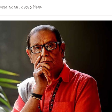
িসেম্বর ২০২৪, ০৪:৪১ পিএম