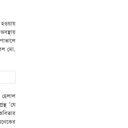
সহযোগিতা পেলে
বরিশালকে সুশৃঙ্খল
রাখা সম্ভব: বিএমপি
া হওয়ায়
কমিশনার
অবস্থায়
পাতালে
দেশে বিনিয়োগ করতে
রেল মো.
চায় গুগল-মেটা-
টিকটক
ি হেলাল
ন্থ ‘যে
কবিতার
অনেকের