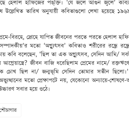
 হেলাল হাফিজের পঙ্‌ক্তি। ‘যে জলে আগুন জ্বলে’ কাব্যগ্রন
েষে উল্লেখিত তারিখ অনুযায়ী কবিতাগুলো লেখা হয়েছে ১৯৬
।
প্রেমে-বিরহে, দ্রোহে যাপিত জীবনের পরতে পরতে হেলাল হাফিজ
 সম্পাদকীয়’র মতো ‘অগ্ন্যুৎসব’ কবিতাও শরীরের রন্ধ্রে রন্ধ্
তায় কবি বলেছেন, ‘ছিল তা এক অগ্ন্যুৎসব, সেদিন আমি/ সবট
য় আগ্নেয়াস্ত্রে? জীবন বাজি ধরেছিলাম প্রেমের নামে/ রক্তঋণে
ে চোখ ছিল না/ জন্মভূমি সেদিন তোমার সতীন ছিলো।
গণ-অভ্যুত্থানের মতো প্রেক্ষাপটে নয়, যেকোনো অন্যায়ে-শোষণে-
চ্চারণ সবার হয়ে ওঠে।
শৌচাগার