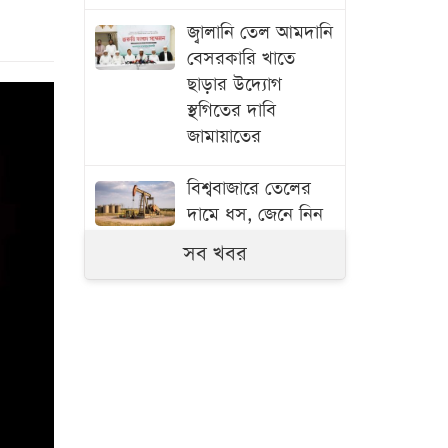
জ্বালানি তেল আমদানি
বেসরকারি খাতে
ছাড়ার উদ্যোগ
স্থগিতের দাবি
জামায়াতের
বিশ্ববাজারে তেলের
দামে ধস, জেনে নিন
লিটার কত টাকা
সব খবর
বেসরকারি খাতে
জ্বালানি তেল
আমদানির খবর
‘কাল্পনিক ও অসত্য’:
সরকার