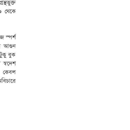
্থভুক্ত
৯ থেকে
 স্পর্শ
রে আগুন
ুকু বুক
 স্বদেশ
’ কেবল
অবিচারে