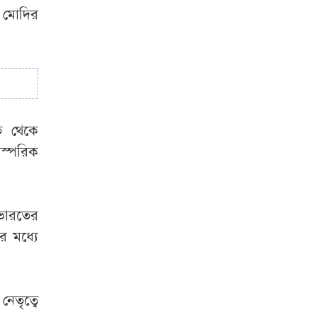
র মোদির
‘গুপ্ত আওয়ামী লীগ’
প্রশ্নে যা বললেন
রুমিন ফারহানা
রত থেকে
স্পরিক
 ভারতের
র মধ্যে
েতৃত্বে