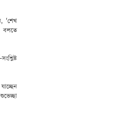
ন, ‘শেখ
গ বলতে
শ্লিষ্ট
াচ্ছেন
ুভেচ্ছা