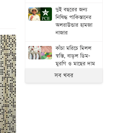
দুই বছরের জন্য
নিষিদ্ধ পাকিস্তানের
অলরাউন্ডার হামজা
নাজার
কাঁচা মরিচে মিলল
স্বস্তি, বাড়ল ডিম-
মুরগি ও মাছের দাম
সব খবর
বাংলাদেশ থেকে
আনারস নেওয়ার
অনুমতি দিয়েছে
পাকিস্তান
স্বামী হত্যার বিচার ও
একটি চাকরি চান