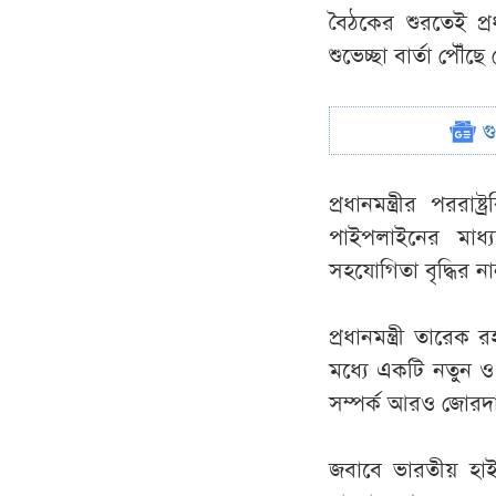
বৈঠকের শুরতেই প্রধ
শুভেচ্ছা বার্তা পৌঁছে 
গ
প্রধানমন্ত্রীর পরর
পাইপলাইনের মাধ্
সহযোগিতা বৃদ্ধির ন
প্রধানমন্ত্রী তার
মধ্যে একটি নতুন ও 
সম্পর্ক আরও জোরদা
জবাবে ভারতীয় হাইক