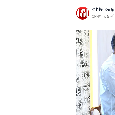
কাগজ ডেস্ক
প্রকাশ: ০৬ এ