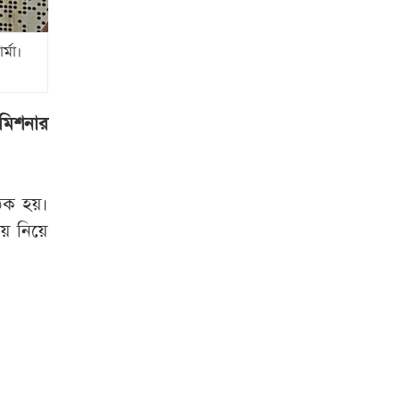
জুলাই শহীদের স্ত্রী
মনোহরদীতে পানিতে
্মা।
ডুবে দুই ভাইয়ের মৃত্যু
সৌদি আরব,
কমিশনার
পাকিস্তান ও তুরস্কের
যৌথ প্রতিরক্ষা চুক্তি
স্বাক্ষর
ৈঠক হয়।
য় নিয়ে
লিবিয়া থেকে দেশে
ফিরলেন আরও ৩৪০
বাংলাদেশি
‘মিষ্টি ভাবমূর্তি
নায়িকার, কিন্তু অর্থের
বিনিময়ে ঘনিষ্ঠ হন’