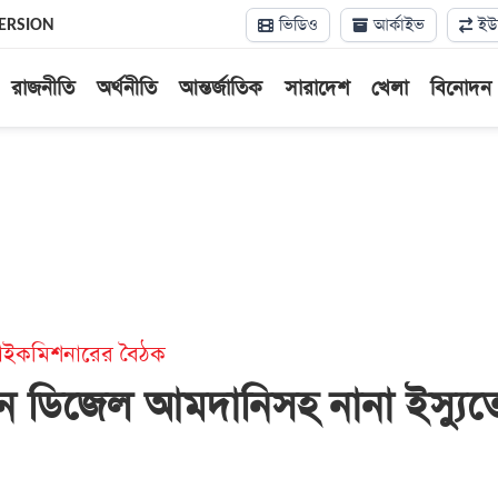
ভিডিও
আর্কাইভ
ইউন
ERSION
রাজনীতি
অর্থনীতি
আন্তর্জাতিক
সারাদেশ
খেলা
বিনোদন
য় হাইকমিশনারের বৈঠক
 ডিজেল আমদানিসহ নানা ইস্যুত