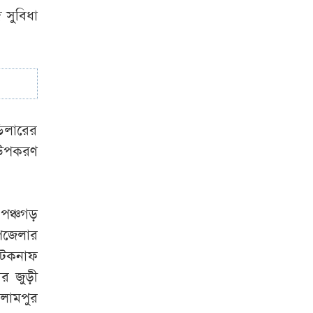
 সুবিধা
রাশেদ খান
‘জামায়াত-এনসিপির
প্রতিক্রিয়াকে স্বাগত
জানাই’
ডিলারের
ি উপকরণ
পঞ্চগড়
পজেলার
টেকনাফ
র জুড়ী
লামপুর