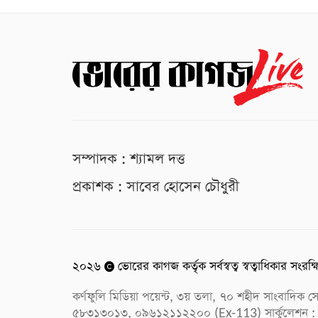
সম্পাদক : শ্যামল দত্ত
প্রকাশক : সাবের হোসেন চৌধুরী
২০২৬
ভোরের কাগজ কর্তৃক সর্বস্বত্ব স্বত্বাধিকার সংরক্
কর্ণফুলি মিডিয়া পয়েন্ট, ৩য় তলা, ৭০ শহীদ সাংবাদি
৫৮৩১৩০১৩, ০৯৬১২১১২২০০ (Ex-113) সার্কুলেশন :