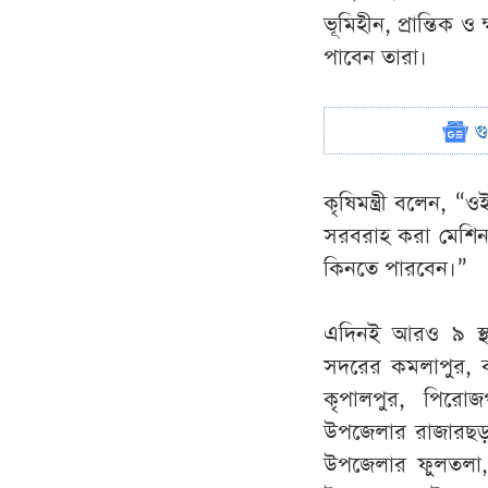
ভূমিহীন, প্রান্তিক 
পাবেন তারা।
গ
কৃষিমন্ত্রী বলেন, “
সরবরাহ করা মেশিন ব
কিনতে পারবেন।”
এদিনই আরও ৯ স্থা
সদরের কমলাপুর, 
কৃপালপুর, পিরোজ
উপজেলার রাজারছড়া
উপজেলার ফুলতলা,