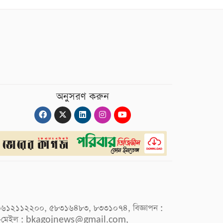
অনুসরণ করুন
 : ০৯৬১২১১২২০০, ৫৮৩১৬৪৮৩, ৮৩৩১০৭৪, বিজ্ঞাপন :
-মেইল :
bkagojnews@gmail.com
,