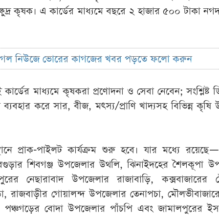
ও ক্ষুদ্র কৃষক। এ কার্ডের মাধ্যমে বছরে ২ হাজার ৫০০ টাকা নগদ
ুগল নিউজে ভোরের কাগজের খবর পড়তে ফলো করুন
ওই কার্ডের মাধ্যমে কৃষকরা প্রণোদনা ও সেবা নেবেন; সংশ্লিষ্ট 
্যবহার করে সার, বীজ, মৎস্য/প্রাণি খাদ্যসহ বিভিন্ন কৃষ
নে প্রাক-পাইলট কার্যক্রম শুরু হবে। যার মধ্যে রয়েছে—
বগুড়ার শিবগঞ্জ উপজেলার উথলি, ঝিনাইদহের শৈলকূপা উ
পুরের নেছারাবাদ উপজেলার রাজাবাড়ি, কক্সবাজারের 
, রাজবাড়ীর গোয়ালন্দ উপজেলার তেনাপচা, মৌলভীবাজারে
 পঞ্চগড়ের বোদা উপজেলার পাঁচপি এবং জামালপুরের ইস