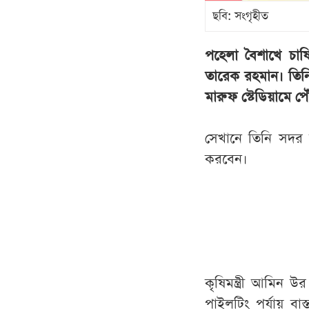
ছবি: সংগৃহীত
পহেলা বৈশাখে চাষিদ
তারেক রহমান। তিনি
মারুফ স্টেডিয়ামে পৌ
সেখানে তিনি সদর 
করবেন।
কৃষিমন্ত্রী আমিন উ
পাইলটিং পর্যায় ব