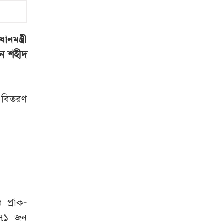
কঠোর ভিসানীতি, যা
বললেন মার্কিন
পররাষ্ট্রমন্ত্রী
মন্ত্রী
১৮ তলা থেকে লাফ
ান শহীদ
দিয়েও অলৌকিকভাবে
বেঁচে গেলেন তরুণী
 বিতরণ
ফের জকসু নেতার
ওপর হামলার
অভিযোগ ছাত্রদলের
বিরুদ্ধে
সারজিস
ডকুমেন্টারিটা দেখলে
মনে হয় জুলাইয়ে
 প্রাক-
কোনো গণঅভ্যুত্থান
৬৭১ জন
হয় নাই