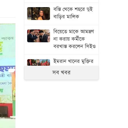
বস্তি থেকে শহরে দুই
বাড়ির মালিক
বিয়েতে মাকে আমন্ত্রণ
না করায় কর্মীকে
বরখাস্ত করলেন সিইও
ইমরান খানের মুক্তির
দাবিতে বিক্ষোভ
সব খবর
বিমানবন্দরে নারীর
ব্যাগে মিলল মার্কিন
গৃহযুদ্ধের কামানের
গোলা
ইসরায়েল ইস্যুতে