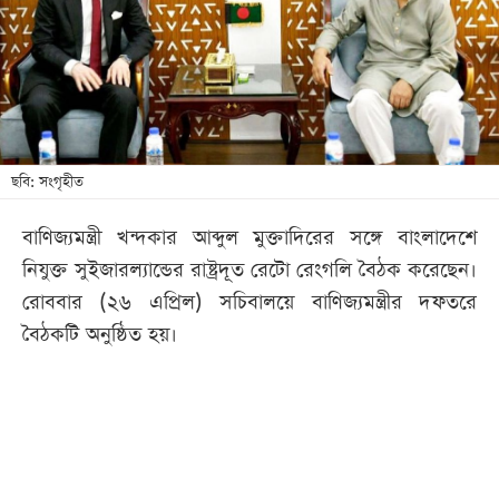
খেলা
বিনোদন
লাইফ
স্টাইল
শিক্ষা
ছবি: সংগৃহীত
তথ্যপ্রযুক্তি
বাণিজ্যমন্ত্রী খন্দকার আব্দুল মুক্তাদিরের সঙ্গে বাংলাদেশে
সব
নিযুক্ত সুইজারল্যান্ডের রাষ্ট্রদূত রেটো রেংগলি বৈঠক করেছেন।
বিভাগ
রোববার (২৬ এপ্রিল) সচিবালয়ে বাণিজ্যমন্ত্রীর দফতরে
বৈঠকটি অনুষ্ঠিত হয়।
ছবি
ভিডিও
আর্কাইভ