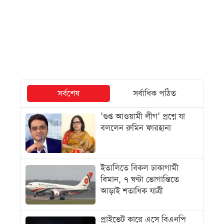
সর্বশেষ
সর্বাধিক পঠিত
‘গুপ্ত আওয়ামী লীগ’ প্রশ্নে যা
বললেন রুমিন ফারহানা
ইতালিতে বিকল ঢাকাগামী
বিমান, ৭ ঘণ্টা ভোগান্তিতে
আড়াই শতাধিক যাত্রী
প্রাইভেট কারে এসে বিএনপি