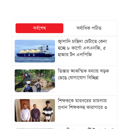
সর্বশেষ
সর্বাধিক পঠিত
জ্বালানি চাহিদা মেটাতে কেনা
হচ্ছে ৮ কার্গো এলএনজি, ৫
হাজার টন এলপিজি
তিস্তার আকস্মিক বন্যায় সড়ক
ভেঙে যোগাযোগ বিচ্ছিন্ন
শিক্ষককে মারধরের মামলায়
প্রধান শিক্ষকসহ কারাগারে ৩