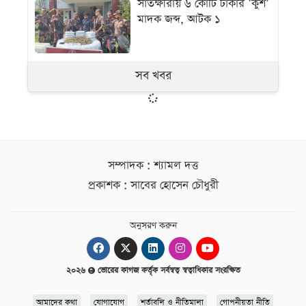
সাতক্ষীরায় ৬ কোটি টাকার ‘কুশ’
মাদক জব্দ, আটক ১
সব খবর
সম্পাদক : শ্যামল দত্ত
প্রকাশক : সাবের হোসেন চৌধুরী
অনুসরণ করুন
২০২৬
ভোরের কাগজ কর্তৃক সর্বস্বত্ব স্বত্বাধিকার সংরক্ষিত
আমাদের কথা
যোগাযোগ
শর্তাবলি ও নীতিমালা
গোপনীয়তা নীতি