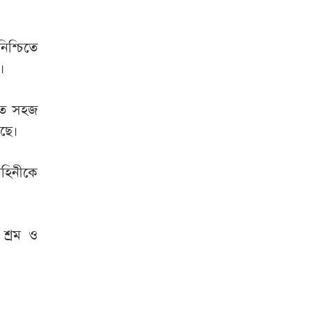
িশ্চিতে
।
য়াত সহজ
েছে।
াহিনীকে
।
শ্রম ও