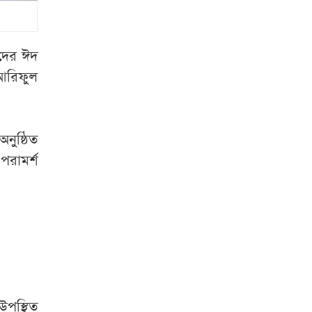
আইজিপি, স্বরাষ্ট্রমন্ত্রীর
নিষেধাজ্ঞা!
হাসিনা কাণ্ড: নতুন
কদের ঈদ
করে উত্তপ্ত ঢাকা-দিল্লি
 আরিফুল
সম্পর্ক
চরাঞ্চলে যুবককে
নুষ্ঠিত
প্রকাশ্যে গুলি করে
পরামর্শ
হত্যা
পাকিস্তানের
হাইকমিশনারের
বাসভবনে আগুন,
চলছে তদন্ত
৭ অঞ্চলে ঝড়-বৃষ্টির
উপস্থিত
আভাস, নদীবন্দরে