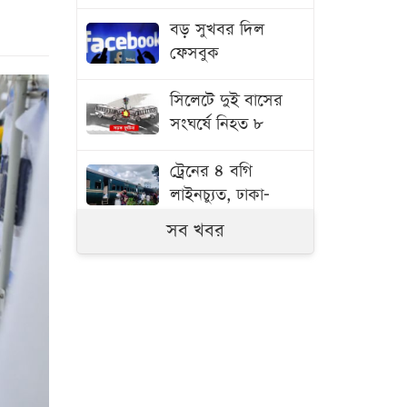
বড় সুখবর দিল
ফেসবুক
সিলেটে দুই বাসের
সংঘর্ষে নিহত ৮
ট্রেনের ৪ বগি
লাইনচ্যুত, ঢাকা-
ময়মনসিংহ রুট বন্ধ
সব খবর
ফের বাড়ল তেলের
দাম, ভোগান্তিতে
ভোক্তারা
জুলাইযোদ্ধাদের
তাড়িয়ে দিতে চাইলেন