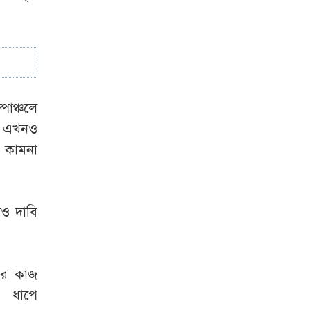
সতর্কতা
াঞ্চলে
ায় এখনও
প কামনা
রও দাবি
কার কাজ
ে ধাপে