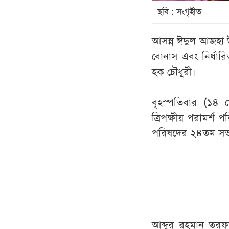
ছবি : সংগৃহীত
আসন্ন ঈদুল আজহা উ
বোনাস এবং নির্ধার
হক চৌধুরী।
বৃহস্পতিবার (১৪ ম
ত্রিপক্ষীয় পরামর্
পরিষদের ২৪তম সভায়
আব্দুর রহমান তরফদ