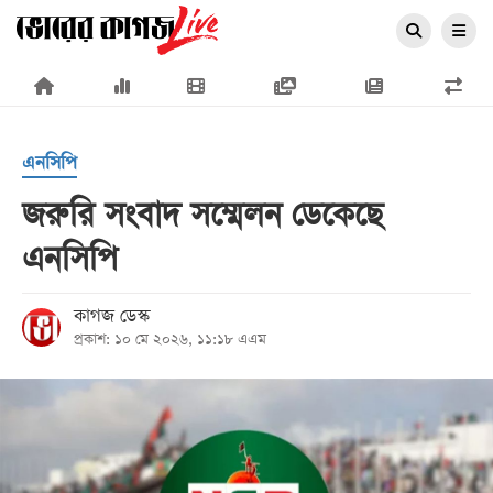
×
এনসিপি
জরুরি সংবাদ সম্মেলন ডেকেছে
এনসিপি
প্রচ্ছদ
জাতীয়
কাগজ ডেস্ক
প্রকাশ: ১০ মে ২০২৬, ১১:১৮ এএম
রাজনীতি
অর্থনীতি
আন্তর্জাতিক
সারাদেশ