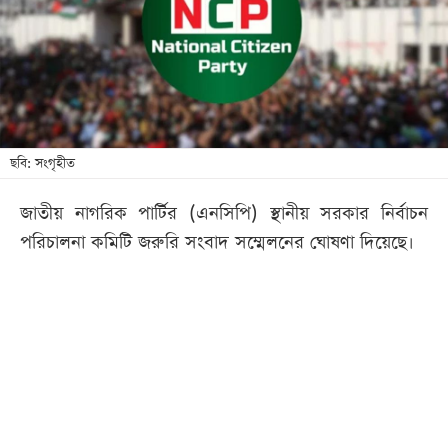
খেলা
বিনোদন
লাইফ
স্টাইল
শিক্ষা
ছবি: সংগৃহীত
তথ্যপ্রযুক্তি
জাতীয় নাগরিক পার্টির (এনসিপি) স্থানীয় সরকার নির্বাচন
সব
পরিচালনা কমিটি জরুরি সংবাদ সম্মেলনের ঘোষণা দিয়েছে।
বিভাগ
ছবি
ভিডিও
আর্কাইভ