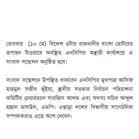
আজকের
পত্রিকা
ই-
রোববার (১০ মে) বিকেল ৩টায় রাজধানীর বাংলা মোটরের
পেপার
রূপায়ন টাওয়ারে অবস্থিত এনসিপির অস্থায়ী কার্যালয়ে এ
সংবাদ সম্মেলন অনুষ্ঠিত হবে।
সংবাদ সম্মেলনে উপস্থিত থাকবেন এনসিপির মুখপাত্র আসিফ
মাহমুদ সজীব ভূঁইয়া, স্থানীয় সরকার নির্বাচন পরিচালনা
কমিটির চেয়ারম্যান সারজিস আলম এবং সদস্য সচিব আব্দুল
হান্নান মাসউদ, এমপি। এছাড়া দলের বিভাগীয় সাংগঠনিক
সম্পাদকরাও এতে অংশ নেবেন।