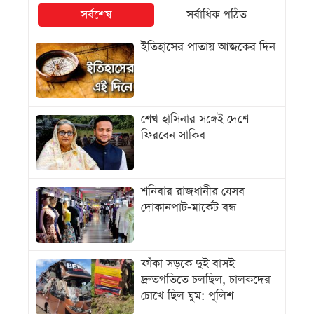
সর্বশেষ
সর্বাধিক পঠিত
ইতিহাসের পাতায় আজকের দিন
শেখ হাসিনার সঙ্গেই দেশে
ফিরবেন সাকিব
শনিবার রাজধানীর যেসব
দোকানপাট-মার্কেট বন্ধ
ফাঁকা সড়কে দুই বাসই
দ্রুতগতিতে চলছিল, চালকদের
চোখে ছিল ঘুম: পুলিশ