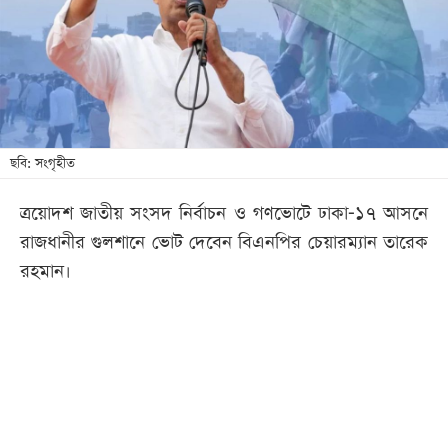
খেলা
বিনোদন
লাইফ
স্টাইল
শিক্ষা
ছবি: সংগৃহীত
তথ্যপ্রযুক্তি
ত্রয়োদশ জাতীয় সংসদ নির্বাচন ও গণভোটে ঢাকা-১৭ আসনে
সব
রাজধানীর গুলশানে ভোট দেবেন বিএনপির চেয়ারম্যান তারেক
বিভাগ
রহমান।
ছবি
ভিডিও
আর্কাইভ