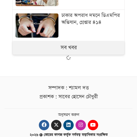
ঢাকার অপরাধ দমনে ডিএমপির
অভিযান, গ্রেপ্তার ৪১৪
সব খবর
সম্পাদক : শ্যামল দত্ত
প্রকাশক : সাবের হোসেন চৌধুরী
অনুসরণ করুন
২০২৬
ভোরের কাগজ কর্তৃক সর্বস্বত্ব স্বত্বাধিকার সংরক্ষিত