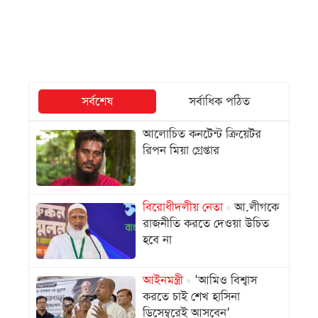
সর্বশেষ
সর্বাধিক পঠিত
আলোচিত কনটেন্ট ক্রিয়েটর
রিপন মিয়া গ্রেপ্তার
বিরোধীদলীয় নেতা
আ.লীগকে
রাজনীতি করতে দেওয়া উচিত
হবে না
আইনমন্ত্রী
‘আমিও বিশ্বাস
করতে চাই শেখ হাসিনা
ডিসেম্বরেই আসবেন’