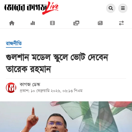
×
রাজনীতি
গুলশান মডেল স্কুলে ভোট দেবেন
তারেক রহমান
প্রচ্ছদ
জাতীয়
কাগজ ডেস্ক
প্রকাশ: ১০ ফেব্রুয়ারি ২০২৬, ০৬:১৩ পিএম
রাজনীতি
অর্থনীতি
আন্তর্জাতিক
সারাদেশ