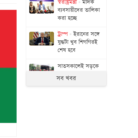
স্বরাষ্ট্রমন্ত্রী
মাদক
ব্যবসায়ীদের তালিকা
করা হচ্ছে
ট্রাম্প
ইরানের সঙ্গে
যুদ্ধটা খুব শিগগিরই
শেষ হবে
সাতসকালেই সড়কে
প্রাণ গেল ৬ জনের
সব খবর
মেটাকে সাড়ে ১১
হাজার কোটি টাকার
বেশি জরিমানা
ইতিহাসের পাতায়
আজকের দিন