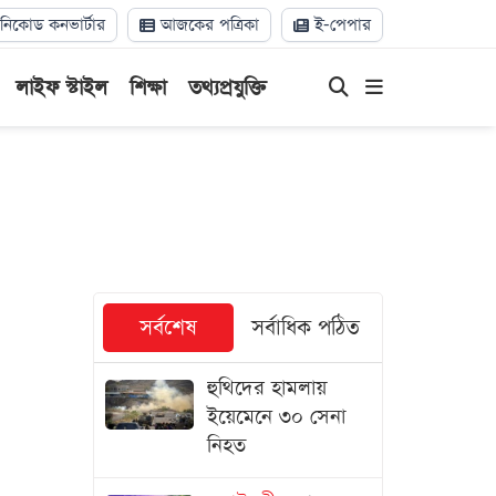
িকোড কনভার্টার
আজকের পত্রিকা
ই-পেপার
লাইফ স্টাইল
শিক্ষা
তথ্যপ্রযুক্তি
সর্বশেষ
সর্বাধিক পঠিত
হুথিদের হামলায়
ইয়েমেনে ৩০ সেনা
নিহত