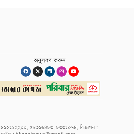
অনুসরণ করুন
 : ০৯৬১২১১২২০০, ৫৮৩১৬৪৮৩, ৮৩৩১০৭৪, বিজ্ঞাপন :