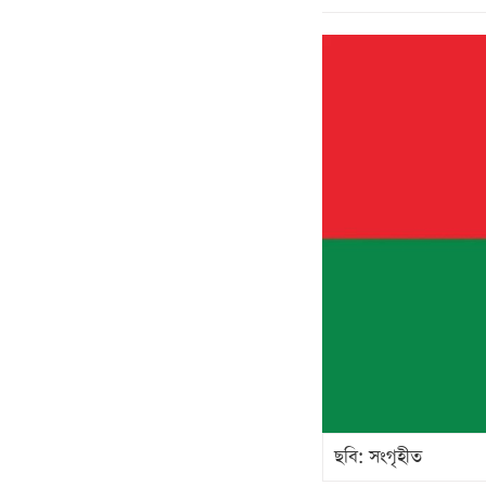
ছবি: সংগৃহীত