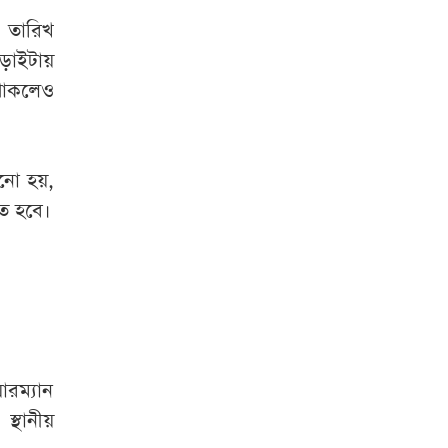
শুক্রবার রাজধানীর
 তারিখ
যেসব মার্কেট ও
আড়াইটায়
দর্শনীয় স্থান বন্ধ
থাকলেও
জ্বালানি চাহিদা মেটাতে
কেনা হচ্ছে ৮ কার্গো
নানো হয়,
এলএনজি, ৫ হাজার
টন এলপিজি
িত হবে।
তিস্তার আকস্মিক
বন্যায় সড়ক ভেঙে
যোগাযোগ বিচ্ছিন্ন
শিক্ষককে মারধরের
ারম্যান
মামলায় প্রধান
শিক্ষকসহ কারাগারে ৩
স্থানীয়