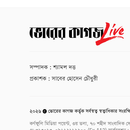
সম্পাদক : শ্যামল দত্ত
প্রকাশক : সাবের হোসেন চৌধুরী
২০২৬
ভোরের কাগজ কর্তৃক সর্বস্বত্ব স্বত্বাধিকার সংরক্
কর্ণফুলি মিডিয়া পয়েন্ট, ৩য় তলা, ৭০ শহীদ সাংবাদি