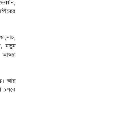
দধ্বনি,
ঙ্গীতের
া,নাচ,
র, নতুন
 আড্ডা
্ত। আর
া চলবে