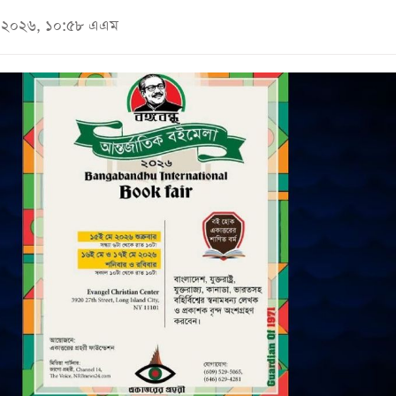
মে ২০২৬, ১০:৫৮ এএম