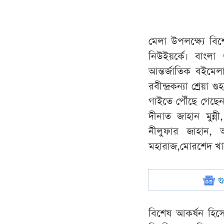
মেলা উপলক্ষ্যে বিশ
নিউইয়র্কে। বাংলা 
আন্তর্জাতিক বইমে
রবীন্দ্রকন্যা শ্রে
গাইতে পৌঁছে গেছেন 
দীনাত জাহান মুন্নী
নীলুফার জাহান, অ
মহারাজ,মোরশেদ খান
গ
বিশেষ আকর্ষন হিসে