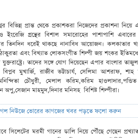
্বের বিভিন্ন প্রান্ত থেকে প্রকাশকরা নিজেদের প্রকাশনা নিয়ে
ও ইংরেজি গ্রন্থের বিশাল সমারোহের পাশাপাশি এবারের বঙ
লার তিনদিন ধরেই থাকছে নানাবিধ আয়োজন। কলকাতার খ্য
য়া গুহঠাকুরতা এবং বিখ্যাত লোকসংগীত শিল্পী জয় শংকর ইতিমধ্
যুক্তরাষ্ট্রে। তাদের সঙ্গে যোগ দিয়েছেন এপার বাংলার তাজু
, বিপ্লব মুখার্জি, রাজীব ভট্টাচার্য, সেলিমা আশরাফ, শাহ 
নিন্দিতা চৌধুরী, মেলাল করিম,করিম হাওলাদার,পন্ডিত
 অপু,সেজান মাহমুদ,দিনার মনিসহ বিশিষ্ট শিল্পীরা।
ুগল নিউজে ভোরের কাগজের খবর পড়তে ফলো করুন
বে সিলেটের মরমী গানের ডালি নিয়ে পৌঁছে গেছেন প্রখ্য