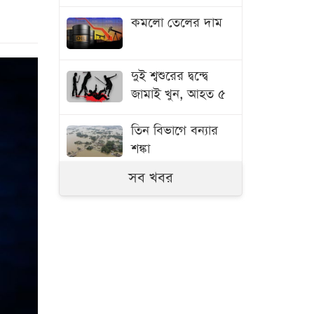
কমলো তেলের দাম
দুই শ্বশুরের দ্বন্দ্বে
জামাই খুন, আহত ৫
তিন বিভাগে বন্যার
শঙ্কা
সব খবর
ভারী বৃষ্টি থামতে আর
কত দিন
রাজধানীতে বজ্রসহ
বৃষ্টির পূর্বাভাস
মানুষ কতটা নির্লজ্জ,
হাসিনাকে ইঙ্গিত করে