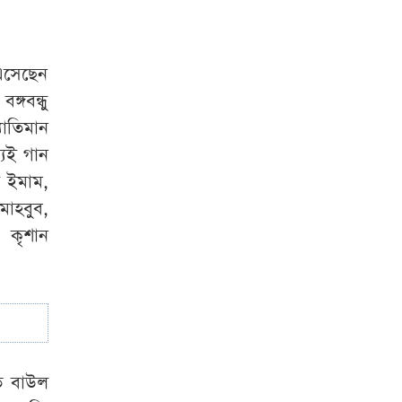
 এসেছেন
্গবন্ধু
াতিমান
যেই গান
ল ইমাম,
মাহবুব,
 কৃশান
াত বাউল