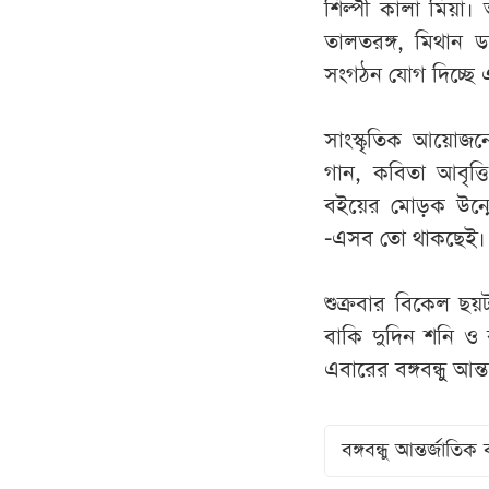
শিল্পী কালা মিয়া।
তালতরঙ্গ, মিথান ড
সংগঠন যোগ দিচ্ছে
সাংস্কৃতিক আয়োজ
গান, কবিতা আবৃত্ত
বইয়ের মোড়ক উন্মো
-এসব তো থাকছেই।
শুক্রবার বিকেল ছ
বাকি দুদিন শনি ও
এবারের বঙ্গবন্ধু আন
বঙ্গবন্ধু আন্তর্জাতি