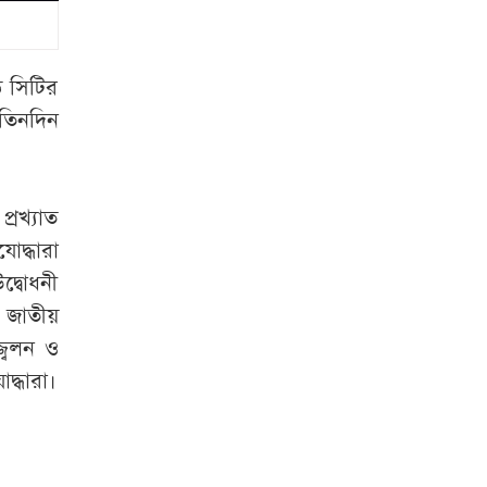
সোহেল তাজ
ইরান-ওমান নতুন
্ড সিটির
সমঝোতা: বদলে
 তিনদিন
যাচ্ছে হরমুজ প্রণালির
নৌপথ
্রখ্যাত
ইতিহাসের পাতায়
দ্ধারা
আজকের দিন
দ্বোধনী
বৃহস্পতিবার
র জাতীয়
রাজধানীর যেসব
জ্বলন ও
মার্কেট বন্ধ
দ্ধারা।