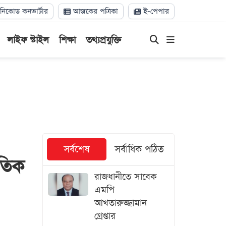
িকোড কনভার্টার
আজকের পত্রিকা
ই-পেপার
লাইফ স্টাইল
শিক্ষা
তথ্যপ্রযুক্তি
সর্বশেষ
সর্বাধিক পঠিত
াতিক
রাজধানীতে সাবেক
এমপি
আখতারুজ্জামান
গ্রেপ্তার