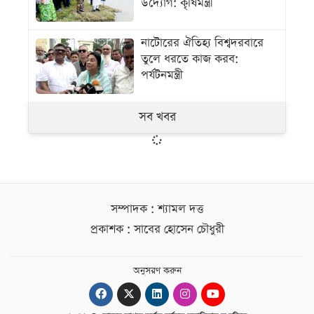
উদ্যোগ: কৃষিমন্ত্রী
নাটোরের ঐতিহ্য বিশ্বদরবারে
তুলে ধরতে কাজ করব:
পর্যটনমন্ত্রী
সব খবর
সম্পাদক : শ্যামল দত্ত
প্রকাশক : সাবের হোসেন চৌধুরী
অনুসরণ করুন