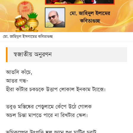
খেলা
বিনোদন
লাইফ
স্টাইল
মো. জাহিদুল ইসলামের কবিতাগুচ্ছ
শিক্ষা
স্বজাতীয় অনুরণন
তথ্যপ্রযুক্তি
সব
আতসি কাঁচে,
বিভাগ
আতর গন্ধ-
হীরা কাঁটার চকচকে উত্তাপ লোকাল ইনকাম ট্যাক্সে।
ছবি
তবুও মস্তিষ্কের পেণ্ডুলামে কেঁপে উঠে গোলক
ভিডিও
অচল চিন্তা মাপতে পারে না রিখটার স্কেল।
আর্কাইভ
ভূমিকম্পের উৎপত্তি স্থল জানে শুধু মাটির চরাট