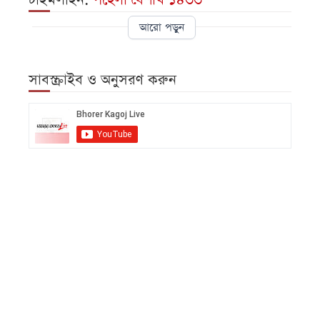
টাইমলাইন:
পহেলা বৈশাখ ১৪৩৩
আরো পড়ুন
সাবস্ক্রাইব ও অনুসরণ করুন