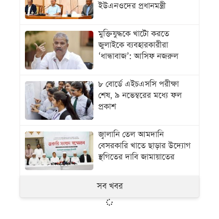
ইউএনওদের প্রধানমন্ত্রী
মুক্তিযুদ্ধকে খাটো করতে
জুলাইকে ব্যবহারকারীরা
‘ধান্ধাবাজ’: আসিফ নজরুল
৮ বোর্ডে এইচএসসি পরীক্ষা
শেষ, ৯ নভেম্বরের মধ্যে ফল
প্রকাশ
জ্বালানি তেল আমদানি
বেসরকারি খাতে ছাড়ার উদ্যোগ
স্থগিতের দাবি জামায়াতের
সব খবর