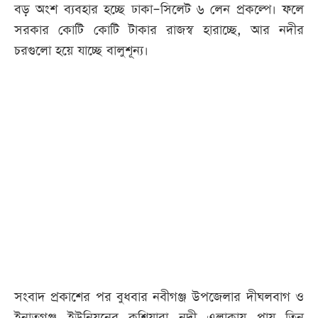
বড় অংশ ব্যবহার হচ্ছে ঢাকা–সিলেট ৬ লেন প্রকল্পে। ফলে
সরকার কোটি কোটি টাকার রাজস্ব হারাচ্ছে, আর নদীর
চরগুলো হয়ে যাচ্ছে বালুশূন্য।
সংবাদ প্রকাশের পর বুধবার নবীগঞ্জ উপজেলার দীঘলবাগ ও
ইনাতগঞ্জ ইউনিয়নের কুশিয়ারা নদী এলাকায় প্রায় তিন