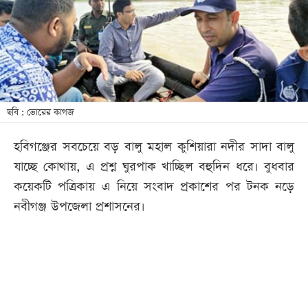
খেলা
বিনোদন
লাইফ
স্টাইল
শিক্ষা
ছবি : ভোরের কাগজ
তথ্যপ্রযুক্তি
হবিগঞ্জের সবচেয়ে বড় বালু মহাল কুশিয়ারা নদীর সাদা বালু
সব
যাচ্ছে কোথায়, এ প্রশ্ন ঘুরপাক খাচ্ছিল বহুদিন ধরে। বুধবার
বিভাগ
কয়েকটি পত্রিকায় এ নিয়ে সংবাদ প্রকাশের পর টনক নড়ে
নবীগঞ্জ উপজেলা প্রশাসনের।
ছবি
ভিডিও
আর্কাইভ