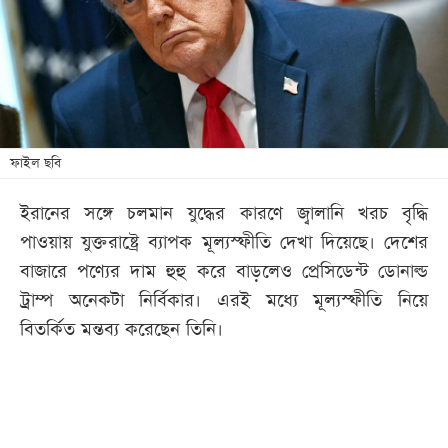
খেলা
বিনোদন
লাইফ
স্টাইল
শিক্ষা
ফাইল ছবি
তথ্যপ্রযুক্তি
ইরানের সঙ্গে চলমান যুদ্ধের কারণে জ্বালানি খরচ বৃদ্ধি
সব
পাওয়ায় যুক্তরাষ্ট্রে ব্যাপক মূল্যস্ফীতি দেখা দিয়েছে। দেশের
বিভাগ
বাজারে পণ্যের দাম হুহু করে বাড়লেও প্রেসিডেন্ট ডোনাল্ড
ট্রাম্প অনেকটা নির্বিকার। এরই মধ্যে মূল্যস্ফীতি নিয়ে
ছবি
বিতর্কিত মন্তব্য করেছেন তিনি।
ভিডিও
আর্কাইভ