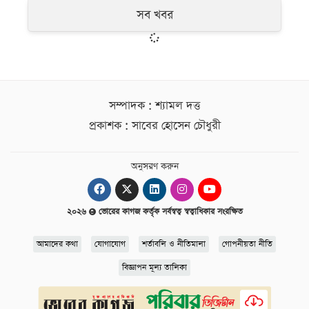
সব খবর
সম্পাদক : শ্যামল দত্ত
প্রকাশক : সাবের হোসেন চৌধুরী
অনুসরণ করুন
২০২৬
ভোরের কাগজ কর্তৃক সর্বস্বত্ব স্বত্বাধিকার সংরক্ষিত
আমাদের কথা
যোগাযোগ
শর্তাবলি ও নীতিমালা
গোপনীয়তা নীতি
বিজ্ঞাপন মূল্য তালিকা