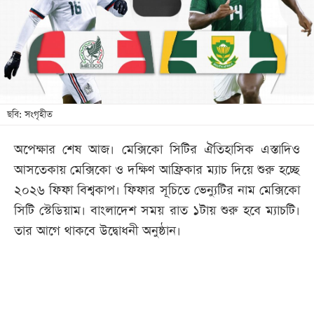
খেলা
বিনোদন
লাইফ
স্টাইল
শিক্ষা
ছবি: সংগৃহীত
তথ্যপ্রযুক্তি
অপেক্ষার শেষ আজ। মেক্সিকো সিটির ঐতিহাসিক এস্তাদিও
সব
আসতেকায় মেক্সিকো ও দক্ষিণ আফ্রিকার ম্যাচ দিয়ে শুরু হচ্ছে
বিভাগ
২০২৬ ফিফা বিশ্বকাপ। ফিফার সূচিতে ভেন্যুটির নাম মেক্সিকো
সিটি স্টেডিয়াম। বাংলাদেশ সময় রাত ১টায় শুরু হবে ম্যাচটি।
ছবি
তার আগে থাকবে উদ্বোধনী অনুষ্ঠান।
ভিডিও
আর্কাইভ