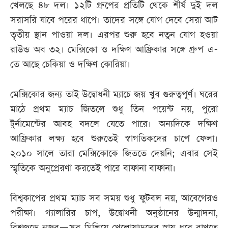
খেলছে ৪৮ দল। ১২টি গ্রুপের প্রতিটি থেকে শীর্ষ দুই দল
সরাসরি যাবে পরের ধাপে। তাদের সঙ্গে যোগ দেবে সেরা আট
তৃতীয় স্থান পাওয়া দল। এরপর শুরু হবে নতুন যোগ হওয়া
রাউন্ড অব ৩২। মেক্সিকো ও দক্ষিণ আফ্রিকার সঙ্গে গ্রুপ এ-
তে আছে চেকিয়া ও দক্ষিণ কোরিয়া।
মেক্সিকোর জন্য তাই উদ্বোধনী ম্যাচে জয় খুব গুরুত্বপূর্ণ। ঘরের
মাঠে প্রথম ম্যাচ জিতলে শুধু তিন পয়েন্ট নয়, পুরো
টুর্নামেন্টের আবহ বদলে যেতে পারে। অন্যদিকে দক্ষিণ
আফ্রিকার লক্ষ্য হবে শুরুতেই স্বাগতিকদের চাপে ফেলা।
২০১০ সালে তারা মেক্সিকোকে জিততে দেয়নি; এবার সেই
স্মৃতিকে অনুপ্রেরণা করতেই পারে বাফানা বাফানা।
বিশ্বকাপের প্রথম ম্যাচ সব সময় শুধু ফুটবল নয়, আবেগেরও
পরীক্ষা। গ্যালারির চাপ, উদ্বোধনী অনুষ্ঠানের উন্মাদনা,
বিশ্বজুড়ে নজর—সব মিলিয়ে খেলোয়াড়দের স্নায়ু ধরে রাখতে