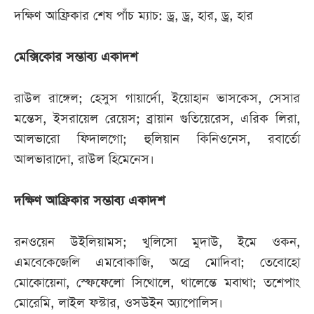
দক্ষিণ আফ্রিকার শেষ পাঁচ ম্যাচ: ড্র, ড্র, হার, ড্র, হার
মেক্সিকোর সম্ভাব্য একাদশ
রাউল রাঙ্গেল; হেসুস গায়ার্দো, ইয়োহান ভাসকেস, সেসার
মন্তেস, ইসরায়েল রেয়েস; ব্রায়ান গুতিয়েরেস, এরিক লিরা,
আলভারো ফিদালগো; হুলিয়ান কিনিওনেস, রবার্তো
আলভারাদো, রাউল হিমেনেস।
দক্ষিণ আফ্রিকার সম্ভাব্য একাদশ
রনওয়েন উইলিয়ামস; খুলিসো মুদাউ, ইমে ওকন,
এমবেকেজেলি এমবোকাজি, অব্রে মোদিবা; তেবোহো
মোকোয়েনা, স্ফেফেলো সিথোলে, থালেন্তে মবাথা; তশেপাং
মোরেমি, লাইল ফস্টার, ওসউইন অ্যাপোলিস।