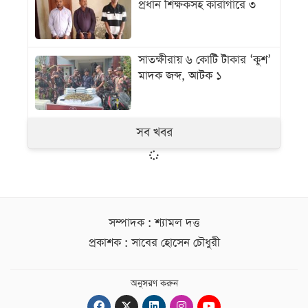
প্রধান শিক্ষকসহ কারাগারে ৩
সাতক্ষীরায় ৬ কোটি টাকার ‘কুশ’
মাদক জব্দ, আটক ১
সব খবর
সম্পাদক : শ্যামল দত্ত
প্রকাশক : সাবের হোসেন চৌধুরী
অনুসরণ করুন