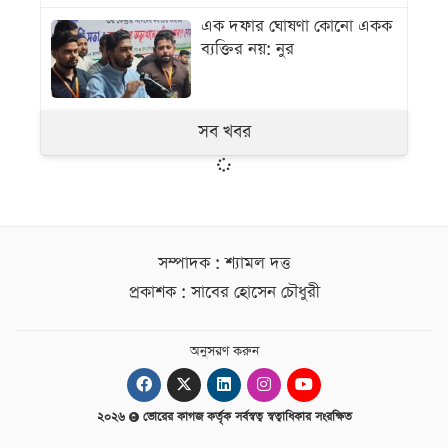
এক দফার ঘোষণা কোনো একক
ব্যক্তির নয়: নুর
সব খবর
সম্পাদক : শ্যামল দত্ত
প্রকাশক : সাবের হোসেন চৌধুরী
অনুসরণ করুন
২০২৬
ভোরের কাগজ কর্তৃক সর্বস্বত্ব স্বত্বাধিকার সংরক্ষিত