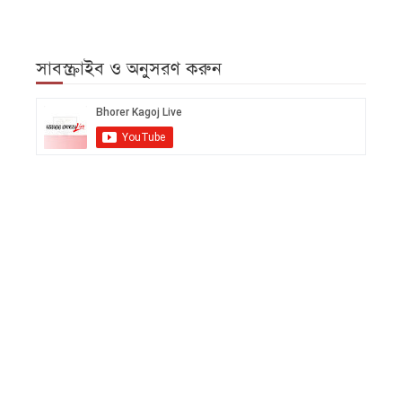
আজকের
পত্রিকা
সাবস্ক্রাইব ও অনুসরণ করুন
ই-
পেপার