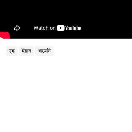
খেলা
বিনোদন
লাইফ
স্টাইল
শিক্ষা
যুদ্ধ
ইরান
খামেনি
তথ্যপ্রযুক্তি
সব
বিভাগ
ছবি
ভিডিও
আর্কাইভ