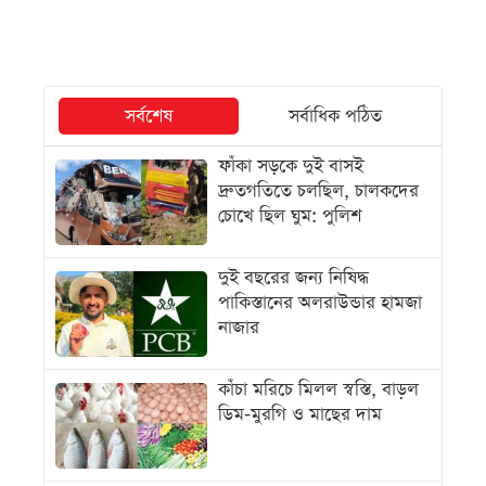
সর্বশেষ
সর্বাধিক পঠিত
ফাঁকা সড়কে দুই বাসই
দ্রুতগতিতে চলছিল, চালকদের
চোখে ছিল ঘুম: পুলিশ
দুই বছরের জন্য নিষিদ্ধ
পাকিস্তানের অলরাউন্ডার হামজা
নাজার
কাঁচা মরিচে মিলল স্বস্তি, বাড়ল
ডিম-মুরগি ও মাছের দাম