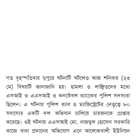
আজকের
পত্রিকা
ই-
পেপার
গত বৃহস্পতিবার দুপুরে ঘটনাটি ঘটলেও আজ শনিবার (২৩
মে) বিষয়টি জানাজানি হয়। হামলা ও লাঞ্ছিতদের মধ্যে
এসআই ও এএসআই ও কনস্টেবল র‌্যাংকের পুলিশ সদস্যরা
ছিলেন। এ ঘটনায় পুলিশ র‌্যাব ও ম্যাজিস্ট্রেটের নেতৃত্বে ৮০
সদস্যের একটি দল অভিযান চালিয়ে চারজনকে গ্রেপ্তার
করেছে। ওই ঘটনায় এএসআই মো. নাজমুল হোসেন সরকারি
কাজে বাধা প্রদানের অভিযোগ এনে আলোকবালী ইউনিয়ন