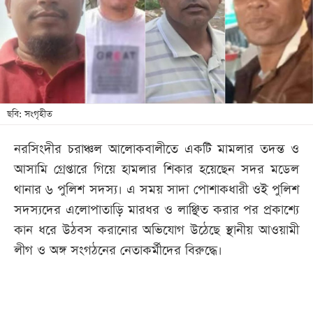
খেলা
বিনোদন
লাইফ
স্টাইল
শিক্ষা
ছবি: সংগৃহীত
তথ্যপ্রযুক্তি
নরসিংদীর চরাঞ্চল আলোকবালীতে একটি মামলার তদন্ত ও
সব
আসামি গ্রেপ্তারে গিয়ে হামলার শিকার হয়েছেন সদর মডেল
বিভাগ
থানার ৬ পুলিশ সদস্য। এ সময় সাদা পোশাকধারী ওই পুলিশ
সদস্যদের এলোপাতাড়ি মারধর ও লাঞ্ছিত করার পর প্রকাশ্যে
ছবি
কান ধরে উঠবস করানোর অভিযোগ উঠেছে স্থানীয় আওয়ামী
লীগ ও অঙ্গ সংগঠনের নেতাকর্মীদের বিরুদ্ধে।
ভিডিও
আর্কাইভ