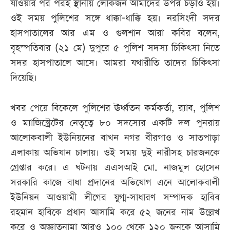
যাওয়ার পর পরই স্থানীয় লোকজন আমাদের উপর চড়াও হয়।
ওই সময় পুলিশের সঙ্গে ধাক্কা-ধাক্কি হয়। নরসিংদী সদর
হাসপাতালের আর এম ও গুলশান আরা কবির বলেন,
বৃহস্পতিবার (২১ মে) দুপুরে ৫ পুলিশ সদস্য চিকিৎসা নিতে
সদর হাসপাতালে আসে। আমরা যথারীতি তাদের চিকিৎসা
দিয়েছি।
খবর পেয়ে বিকেলে পুলিশের ঊর্ধ্বতন কর্মকর্তা, র‌্যাব, পুলিশ
ও ম্যাজিস্ট্রেটের নেতৃত্বে ৮০ সদস্যের একটি দল পুনরায়
আলোকবালী ইউনিয়নের বাখন নগর বীরগাও ও সাতপাড়া
এলাকায় অভিযান চালায়। ওই সময় দুই নারীসহ চারজনকে
গ্রেপ্তার করে। এ ঘটনায় এএসআই মো. নাজমুল হোসেন
সরকারি কাজে বাধা প্রদানের অভিযোগ এনে আলোকবালী
ইউনিয়ন আওয়ামী লীগের যুগ্ম-সাধারণ সম্পাদক হাবিব
রহমান হাবিকে প্রধান আসামি করে ৫২ জনের নাম উল্লেখ
করে ও অজ্ঞাতনামা আরও ১০০ থেকে ১২০ জনকে আসামি