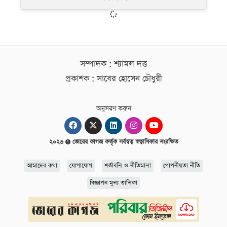
সম্পাদক : শ্যামল দত্ত
প্রকাশক : সাবের হোসেন চৌধুরী
অনুসরণ করুন
২০২৬
ভোরের কাগজ কর্তৃক সর্বস্বত্ব স্বত্বাধিকার সংরক্ষিত
আমাদের কথা
যোগাযোগ
শর্তাবলি ও নীতিমালা
গোপনীয়তা নীতি
বিজ্ঞাপন মূল্য তালিকা