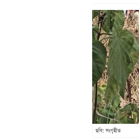
ছবি: সংগৃহীত