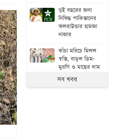
দুই বছরের জন্য
নিষিদ্ধ পাকিস্তানের
অলরাউন্ডার হামজা
নাজার
কাঁচা মরিচে মিলল
স্বস্তি, বাড়ল ডিম-
মুরগি ও মাছের দাম
সব খবর
বাংলাদেশ থেকে
আনারস নেওয়ার
অনুমতি দিয়েছে
পাকিস্তান
স্বামী হত্যার বিচার ও
একটি চাকরি চান