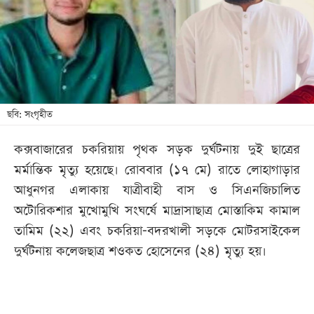
খেলা
বিনোদন
লাইফ
স্টাইল
শিক্ষা
ছবি: সংগৃহীত
তথ্যপ্রযুক্তি
কক্সবাজারের চকরিয়ায় পৃথক সড়ক দুর্ঘটনায় দুই ছাত্রের
সব
মর্মান্তিক মৃত্যু হয়েছে। রোববার (১৭ মে) রাতে লোহাগাড়ার
বিভাগ
আধুনগর এলাকায় যাত্রীবাহী বাস ও সিএনজিচালিত
অটোরিকশার মুখোমুখি সংঘর্ষে মাদ্রাসাছাত্র মোস্তাকিম কামাল
ছবি
তামিম (২২) এবং চকরিয়া-বদরখালী সড়কে মোটরসাইকেল
দুর্ঘটনায় কলেজছাত্র শওকত হোসেনের (২৪) মৃত্যু হয়।
ভিডিও
আর্কাইভ